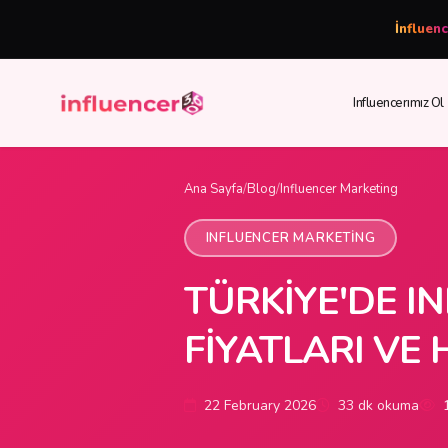
İnfluen
Influencerımız Ol
Ana Sayfa
/
Blog
/
Influencer Marketing
INFLUENCER MARKETING
TÜRKIYE'DE I
FIYATLARI VE
22 February 2026
33 dk okuma
1