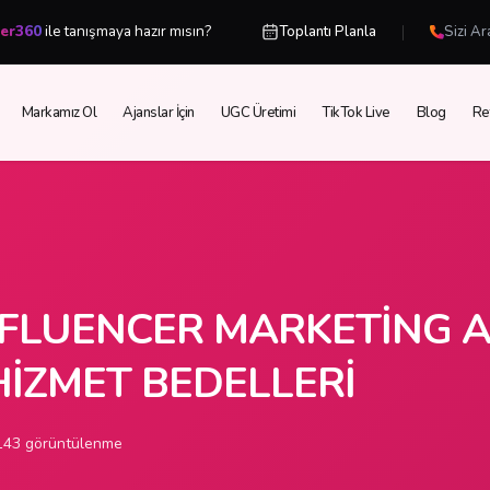
|
cer360
ile tanışmaya hazır mısın?
Toplantı Planla
Sizi Ar
Markamız Ol
Ajanslar İçin
UGC Üretimi
TikTok Live
Blog
Re
NFLUENCER MARKETING A
 HIZMET BEDELLERI
43 görüntülenme