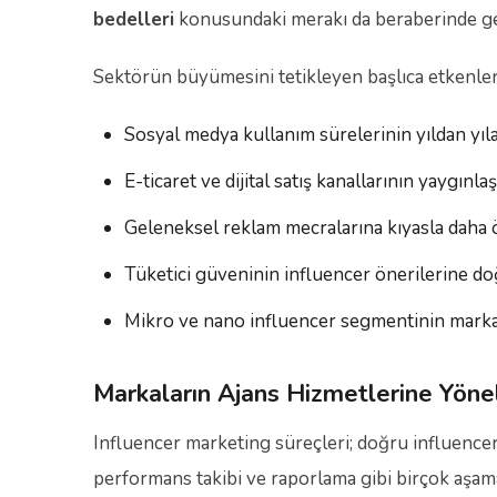
bedelleri
konusundaki merakı da beraberinde get
Sektörün büyümesini tetikleyen başlıca etkenler 
Sosyal medya kullanım sürelerinin yıldan yıl
E-ticaret ve dijital satış kanallarının yaygınla
Geleneksel reklam mecralarına kıyasla daha ö
Tüketici güveninin influencer önerilerine d
Mikro ve nano influencer segmentinin markalar
Markaların Ajans Hizmetlerine Yön
Influencer marketing süreçleri; doğru influencer s
performans takibi ve raporlama gibi birçok aşama