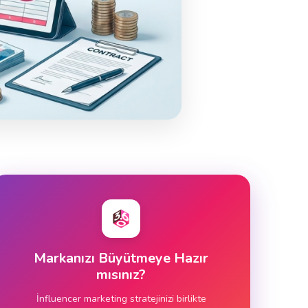
Markanızı Büyütmeye Hazır
mısınız?
İnfluencer marketing stratejinizi birlikte