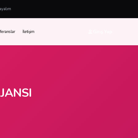
ayalım
Giriş Yap
feranslar
İletişim
JANSI