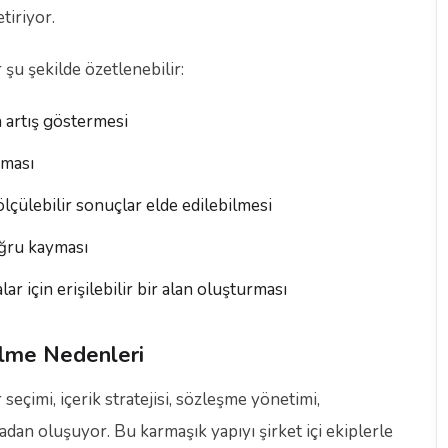
iriyor.
şu şekilde özetlenebilir:
a artış göstermesi
şması
lçülebilir sonuçlar elde edilebilmesi
oğru kayması
 için erişilebilir bir alan oluşturması
elme Nedenleri
eçimi, içerik stratejisi, sözleşme yönetimi,
dan oluşuyor. Bu karmaşık yapıyı şirket içi ekiplerle