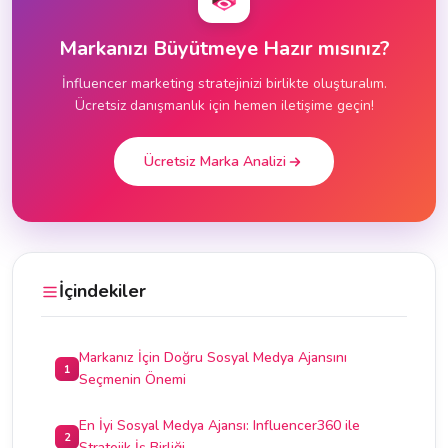
Markanızı Büyütmeye Hazır mısınız?
İnfluencer marketing stratejinizi birlikte oluşturalım.
Ücretsiz danışmanlık için hemen iletişime geçin!
Ücretsiz Marka Analizi
İçindekiler
Markanız İçin Doğru Sosyal Medya Ajansını
1
Seçmenin Önemi
En İyi Sosyal Medya Ajansı: Influencer360 ile
2
Stratejik İş Birliği