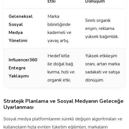
Etki
Dönüşüm
Geleneksel
Marka
Sınırlı organik
Sosyal
bilinirliğinde
erişim, reklama
Medya
kademeli ve
yüksek bağımlılık.
Yönetimi
yavaş artış.
Hedef kitle
Yüksek etkileşim
Influencer360
ile doğal bağ
oranı, artan marka
Entegre
kurma, hızlı ve
sadakati ve satışa
Yaklaşımı
organik etki.
dönüşüm.
Stratejik Planlama ve Sosyal Medyanın Geleceğe
Uyarlanması
Sosyal medya platformlarının sürekli değişen algoritmaları ve
kullanıcıların hızla evrilen tüketim eğilimleri, markaların