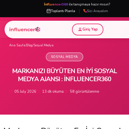
İnfluencer360
ile tanışmaya hazır mısın?
|
Toplantı Planla
Sizi Arayalım
Giriş Yap
Ana Sayfa
/
Blog
/
Sosyal Medya
SOSYAL MEDYA
MARKANIZI BÜYÜTEN EN İYI SOSYAL
MEDYA AJANSI : INFLUENCER360
05 July 2026
13 dk okuma
58 görüntülenme