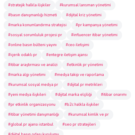
#stratejik halkla ilişkiler
#kurumsal lansman yönetimi
#basın danışmanlığı hizmeti
#dijital kriz yönetimi
#marka konumlandırma stratejisi
#pr kampanya yönetimi
#sosyal sorumluluk projesi pr
#influencer itibar yönetimi
#online basın bülteni yayını
#ceo iletişimi
#içerik odaklı pr
#entegre iletişim ajansı
#itibar araştırması ve analizi
#etkinlik pr yönetimi
#marka algı yönetimi
#medya takip ve raporlama
#kurumsal sosyal medya pr
#dijital pr metrikleri
#yeni medya ilişkileri
#dijital marka elçiliği
#itibar onarımı
#pr etkinlik organizasyonu
#b2c halkla ilişkiler
#itibar yönetimi danışmanlığı
#kurumsal kimlik ve pr
#global pr ajansı istanbul
#seo pr stratejileri
#dijital basın odası kurulumu