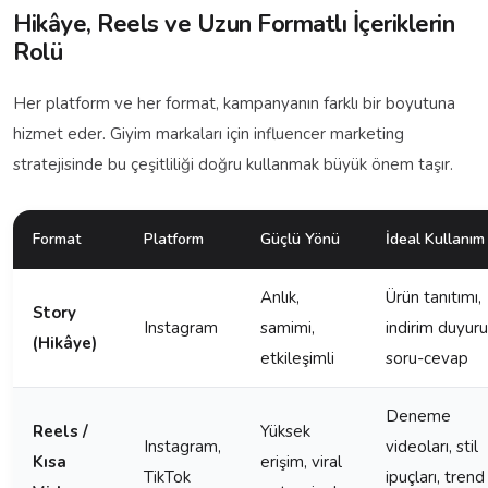
Hikâye, Reels ve Uzun Formatlı İçeriklerin
Rolü
Her platform ve her format, kampanyanın farklı bir boyutuna
hizmet eder. Giyim markaları için influencer marketing
stratejisinde bu çeşitliliği doğru kullanmak büyük önem taşır.
Format
Platform
Güçlü Yönü
İdeal Kullanım
Anlık,
Ürün tanıtımı,
Story
Instagram
samimi,
indirim duyuru
(Hikâye)
etkileşimli
soru-cevap
Deneme
Reels /
Yüksek
Instagram,
videoları, stil
Kısa
erişim, viral
TikTok
ipuçları, trend