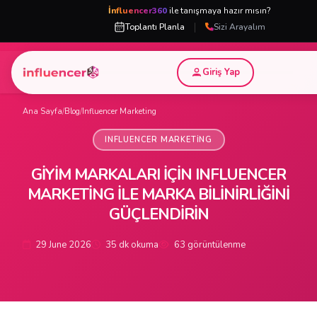
İnfluencer360
ile tanışmaya hazır mısın?
|
Toplantı Planla
Sizi Arayalım
Giriş Yap
Ana Sayfa
/
Blog
/
Influencer Marketing
INFLUENCER MARKETING
GIYIM MARKALARI İÇIN INFLUENCER
MARKETING ILE MARKA BILINIRLIĞINI
GÜÇLENDIRIN
29 June 2026
35 dk okuma
63 görüntülenme