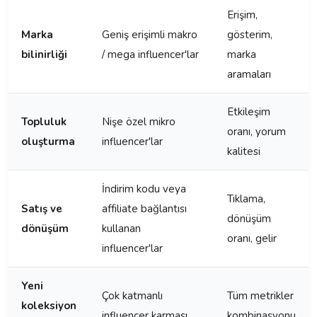
Erişim,
Marka
Geniş erişimli makro
gösterim,
bilinirliği
/ mega influencer'lar
marka
aramaları
Etkileşim
Topluluk
Nişe özel mikro
oranı, yorum
oluşturma
influencer'lar
kalitesi
İndirim kodu veya
Tıklama,
Satış ve
affiliate bağlantısı
dönüşüm
dönüşüm
kullanan
oranı, gelir
influencer'lar
Yeni
Çok katmanlı
Tüm metrikler
koleksiyon
influencer karması
kombinasyonu