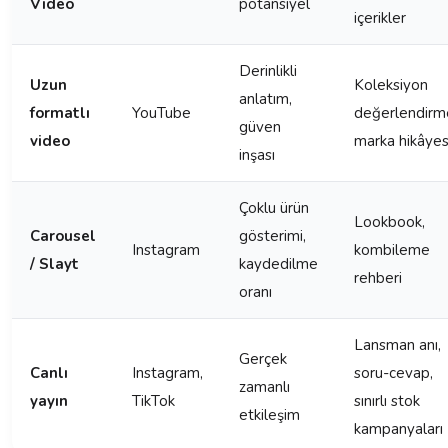
Video
potansiyel
içerikler
Derinlikli
Uzun
Koleksiyon
anlatım,
formatlı
YouTube
değerlendirme
güven
video
marka hikâyes
inşası
Çoklu ürün
Lookbook,
Carousel
gösterimi,
Instagram
kombileme
/ Slayt
kaydedilme
rehberi
oranı
Lansman anı,
Gerçek
Canlı
Instagram,
soru-cevap,
zamanlı
yayın
TikTok
sınırlı stok
etkileşim
kampanyaları