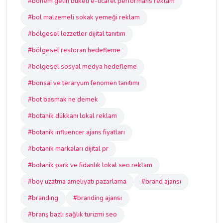
#bohem gelin buketi e-ticaret performans reklam
#bol malzemeli sokak yemeği reklam
#bölgesel lezzetler dijital tanıtım
#bölgesel restoran hedefleme
#bölgesel sosyal medya hedefleme
#bonsai ve teraryum fenomen tanıtımı
#bot basmak ne demek
#botanik dükkanı lokal reklam
#botanik influencer ajans fiyatları
#botanik markaları dijital pr
#botanik park ve fidanlık lokal seo reklam
#boy uzatma ameliyatı pazarlama
#brand ajansı
#branding
#branding ajansı
#branş bazlı sağlık turizmi seo