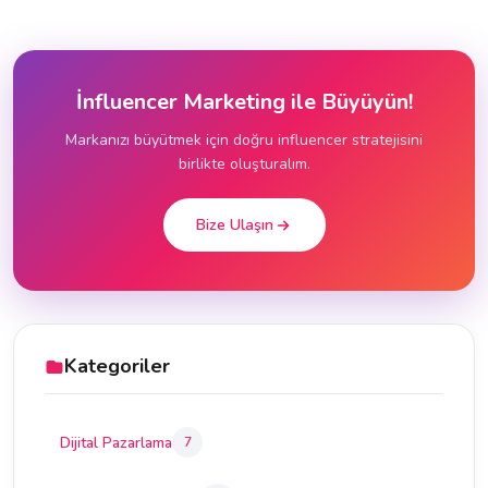
İnfluencer Marketing ile Büyüyün!
Markanızı büyütmek için doğru influencer stratejisini
birlikte oluşturalım.
Bize Ulaşın
Kategoriler
Dijital Pazarlama
7