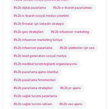
#b2b dijital pazarlama
#b2b e-ticaret pazarlaması
#b2b e-ticaret sosyal medya yönetimi
#b2b firmalar için linkedin stratejisi
#b2b geo stratejileri
#b2b influencer marketing
#b2b influencer marketing türkiye
#b2b influencer pazarlama
#b2b işletmeler için seo
#b2b lead generation sosyal medya
#b2b medikal turizm toplantı organizasyonu
#b2b pazarlama ajansı istanbul
#b2b pazarlama fenomenleri
#b2b pazarlama stratejileri
#b2b pr ajansı
#b2b sağlık turizmi pazarlama
#b2b sağlık turizmi reklam
#b2b seo ajansı