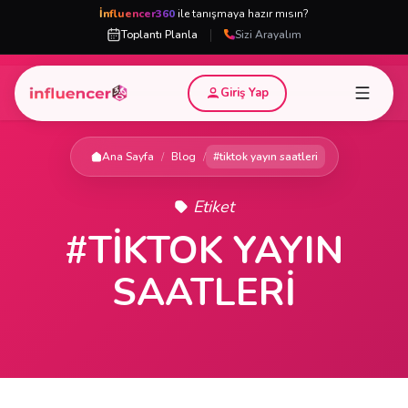
İnfluencer360
ile tanışmaya hazır mısın?
|
Toplantı Planla
Sizi Arayalım
Giriş Yap
Ana Sayfa
/
Blog
/
#tiktok yayın saatleri
Etiket
#TIKTOK YAYIN
SAATLERI