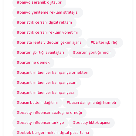
#banyo seramik dijital pr
#banyo yenileme reklam stratejisi
#bariatrik cerrahi dijital reklam
#bariatrik cerrahi reklam yönetimi
#barista reels videoları çeken ajans
#barter işbirliği
#barter işbirliği avantajları
#barter işbirliği nedir
#barter ne demek
#başarılı influencer kampanya örnekleri
#başarılı influencer kampanyaları
#başarılı influencer kampanyası
#basın bülteni dağıtımı
#basın danışmanlığı hizmeti
#beauty influencer sözleşme örneği
#beauty influencer türkiye
#beauty tiktok ajansı
#bebek burger mekanı dijital pazarlama