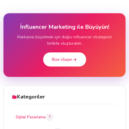
İnfluencer Marketing ile Büyüyün!
Markanızı büyütmek için doğru influencer stratejisini
birlikte oluşturalım.
Bize Ulaşın
Kategoriler
Dijital Pazarlama
7