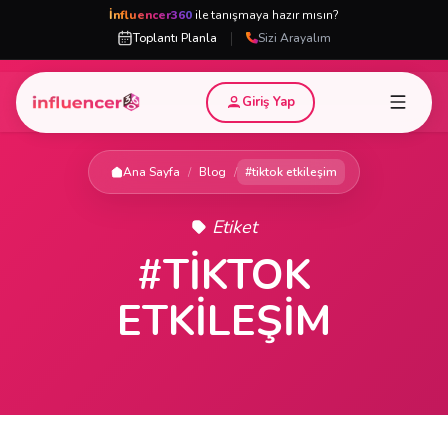
İnfluencer360
ile tanışmaya hazır mısın?
|
Toplantı Planla
Sizi Arayalım
Giriş Yap
Ana Sayfa
/
Blog
/
#tiktok etkileşim
Etiket
#TIKTOK
ETKILEŞIM