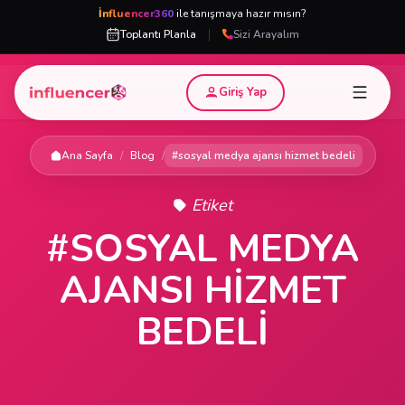
İnfluencer360
ile tanışmaya hazır mısın?
|
Toplantı Planla
Sizi Arayalım
Giriş Yap
Ana Sayfa
/
Blog
/
#sosyal medya ajansı hizmet bedeli
Etiket
#SOSYAL MEDYA
AJANSI HIZMET
BEDELI