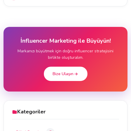
İnfluencer Marketing ile Büyüyün!
Markanızı büyütmek için doğru influencer stratejisini
birlikte oluşturalım.
Bize Ulaşın
Kategoriler