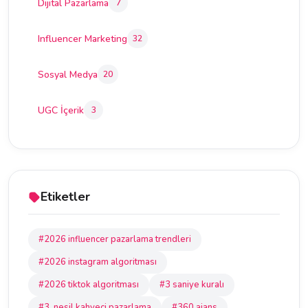
Dijital Pazarlama
7
Influencer Marketing
32
Sosyal Medya
20
UGC İçerik
3
Etiketler
#2026 influencer pazarlama trendleri
#2026 instagram algoritması
#2026 tiktok algoritması
#3 saniye kuralı
#3. nesil kahveci pazarlama
#360 ajans