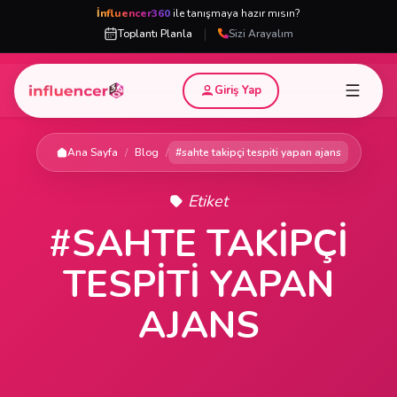
İnfluencer360
ile tanışmaya hazır mısın?
|
Toplantı Planla
Sizi Arayalım
Giriş Yap
Ana Sayfa
/
Blog
/
#sahte takipçi tespiti yapan ajans
Etiket
#SAHTE TAKIPÇI
TESPITI YAPAN
AJANS