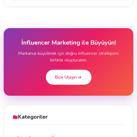
İnfluencer Marketing ile Büyüyün!
Markanızı büyütmek için doğru influencer stratejisini
birlikte oluşturalım.
Bize Ulaşın
Kategoriler