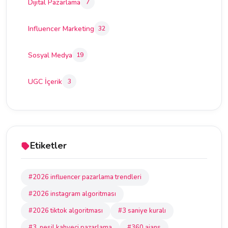
Dijital Pazarlama
7
Influencer Marketing
32
Sosyal Medya
19
UGC İçerik
3
Etiketler
#2026 influencer pazarlama trendleri
#2026 instagram algoritması
#2026 tiktok algoritması
#3 saniye kuralı
#3. nesil kahveci pazarlama
#360 ajans