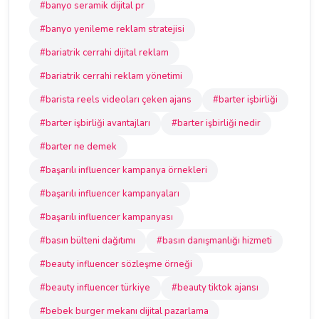
#banyo seramik dijital pr
#banyo yenileme reklam stratejisi
#bariatrik cerrahi dijital reklam
#bariatrik cerrahi reklam yönetimi
#barista reels videoları çeken ajans
#barter işbirliği
#barter işbirliği avantajları
#barter işbirliği nedir
#barter ne demek
#başarılı influencer kampanya örnekleri
#başarılı influencer kampanyaları
#başarılı influencer kampanyası
#basın bülteni dağıtımı
#basın danışmanlığı hizmeti
#beauty influencer sözleşme örneği
#beauty influencer türkiye
#beauty tiktok ajansı
#bebek burger mekanı dijital pazarlama