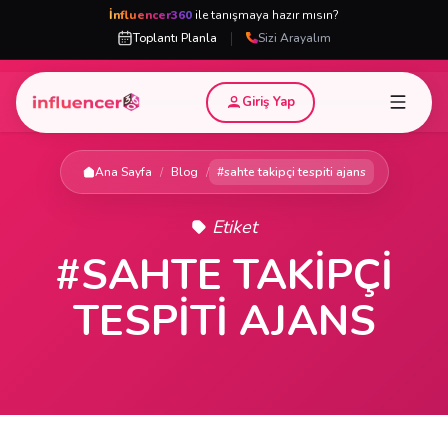
İnfluencer360
ile tanışmaya hazır mısın?
|
Toplantı Planla
Sizi Arayalım
Giriş Yap
Ana Sayfa
/
Blog
/
#sahte takipçi tespiti ajans
Etiket
#SAHTE TAKIPÇI
TESPITI AJANS