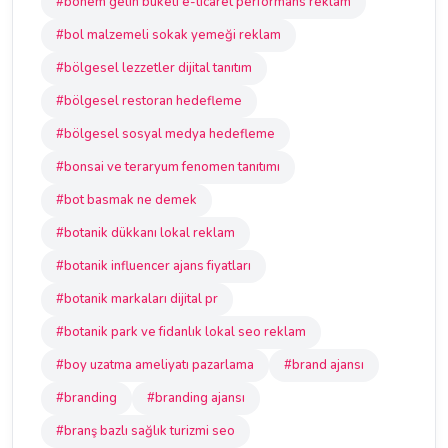
#bohem gelin buketi e-ticaret performans reklam
#bol malzemeli sokak yemeği reklam
#bölgesel lezzetler dijital tanıtım
#bölgesel restoran hedefleme
#bölgesel sosyal medya hedefleme
#bonsai ve teraryum fenomen tanıtımı
#bot basmak ne demek
#botanik dükkanı lokal reklam
#botanik influencer ajans fiyatları
#botanik markaları dijital pr
#botanik park ve fidanlık lokal seo reklam
#boy uzatma ameliyatı pazarlama
#brand ajansı
#branding
#branding ajansı
#branş bazlı sağlık turizmi seo