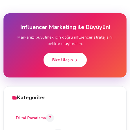
İnfluencer Marketing ile Büyüyün!
Markanızı büyütmek için doğru influencer stratejisini
birlikte oluşturalım.
Bize Ulaşın
Kategoriler
Dijital Pazarlama
7