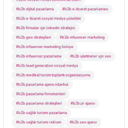
#b2b dijital pazarlama
#b2b e-ticaret pazarlaması
#b2b e-ticaret sosyal medya yönetimi
#b2b firmalar için linkedin stratejisi
#b2b geo stratejileri
#b2b influencer marketing
#b2b influencer marketing türkiye
#b2b influencer pazarlama
#b2b işletmeler için seo
#b2b lead generation sosyal medya
#b2b medikal turizm toplantı organizasyonu
#b2b pazarlama ajansı istanbul
#b2b pazarlama fenomenleri
#b2b pazarlama stratejileri
#b2b pr ajansı
#b2b sağlık turizmi pazarlama
#b2b sağlık turizmi reklam
#b2b seo ajansı