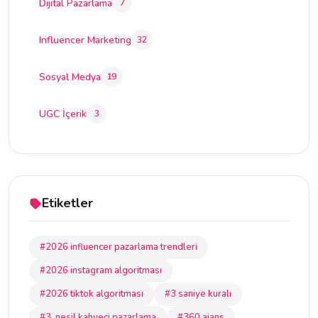
Dijital Pazarlama
7
Influencer Marketing
32
Sosyal Medya
19
UGC İçerik
3
Etiketler
#2026 influencer pazarlama trendleri
#2026 instagram algoritması
#2026 tiktok algoritması
#3 saniye kuralı
#3. nesil kahveci pazarlama
#360 ajans