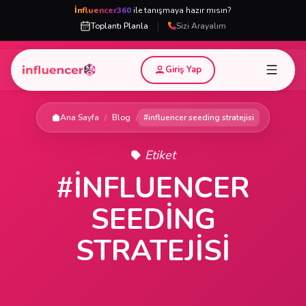
İnfluencer360
ile tanışmaya hazır mısın?
|
Toplantı Planla
Sizi Arayalım
Giriş Yap
Ana Sayfa
/
Blog
/
#influencer seeding stratejisi
Etiket
#INFLUENCER
SEEDING
STRATEJISI