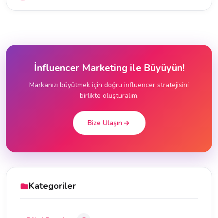
İnfluencer Marketing ile Büyüyün!
Markanızı büyütmek için doğru influencer stratejisini
birlikte oluşturalım.
Bize Ulaşın
Kategoriler