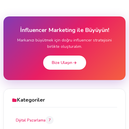
İnfluencer Marketing ile Büyüyün!
Markanızı büyütmek için doğru influencer stratejisini
birlikte oluşturalım.
Bize Ulaşın
Kategoriler
Dijital Pazarlama
7