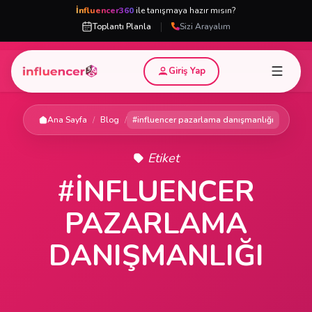
İnfluencer360
ile tanışmaya hazır mısın?
|
Toplantı Planla
Sizi Arayalım
Giriş Yap
Ana Sayfa
/
Blog
/
#influencer pazarlama danışmanlığı
Etiket
#INFLUENCER
PAZARLAMA
DANIŞMANLIĞI