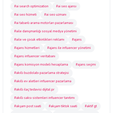
#ai search optimization
#ai seo ajansı
#ai seo hizmeti
#ai seo uzmanı
#ai tabanlı arama motorları pazarlaması
#aile danışmanlığı sosyal medya yönetimi
#aile ve çocuk etkinlikleri reklamı
#ajans
#ajans hizmetleri
#ajans ile influencer yönetimi
#ajans influencer veritabanı
#ajans komisyon modeli hesaplama
#ajans seçimi
#akıllı buzdolabı pazarlama stratejisi
#akıllı ev aletleri influencer pazarlama
#akıllı ilaç tedavisi dijital pr
#akıllı saksı sistemleri influencer tanıtımı
#akşam post saati
#akşam tiktok saati
#aktif gt