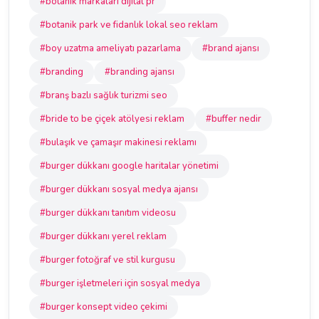
#botanik markaları dijital pr
#botanik park ve fidanlık lokal seo reklam
#boy uzatma ameliyatı pazarlama
#brand ajansı
#branding
#branding ajansı
#branş bazlı sağlık turizmi seo
#bride to be çiçek atölyesi reklam
#buffer nedir
#bulaşık ve çamaşır makinesi reklamı
#burger dükkanı google haritalar yönetimi
#burger dükkanı sosyal medya ajansı
#burger dükkanı tanıtım videosu
#burger dükkanı yerel reklam
#burger fotoğraf ve stil kurgusu
#burger işletmeleri için sosyal medya
#burger konsept video çekimi