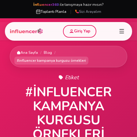
İnfluencer360
ile tanışmaya hazır mısın?
|
Toplantı Planla
Sizi Arayalım
Giriş Yap
Ana Sayfa
/
Blog
/
#influencer kampanya kurgusu örnekleri
Etiket
#INFLUENCER
KAMPANYA
KURGUSU
ÖRNEKLERI