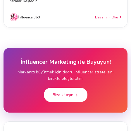
hataları keşfedin...
İnfluencer360
Devamını Oku
İnfluencer Marketing ile Büyüyün!
Markanızı büyütmek için doğru influencer stratejisini
birlikte oluşturalım.
Bize Ulaşın