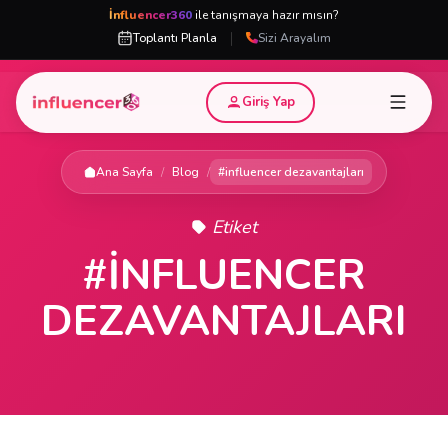
İnfluencer360
ile tanışmaya hazır mısın?
|
Toplantı Planla
Sizi Arayalım
Giriş Yap
Ana Sayfa
/
Blog
/
#influencer dezavantajları
Etiket
#INFLUENCER
DEZAVANTAJLARI