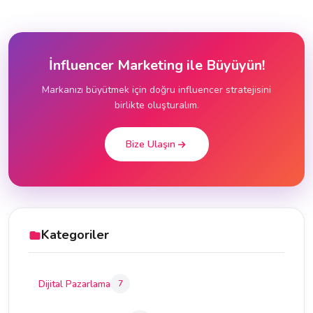
İnfluencer Marketing ile Büyüyün!
Markanızı büyütmek için doğru influencer stratejisini
birlikte oluşturalım.
Bize Ulaşın
Kategoriler
Dijital Pazarlama
7