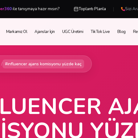
|
cer360
ile tanışmaya hazır mısın?
Toplantı Planla
Sizi Ar
Markamız Ol
Ajanslar İçin
UGC Üretimi
TikTok Live
Blog
Re
/
#influencer ajans komisyonu yüzde kaç
FLUENCER A
ISYONU YÜZ