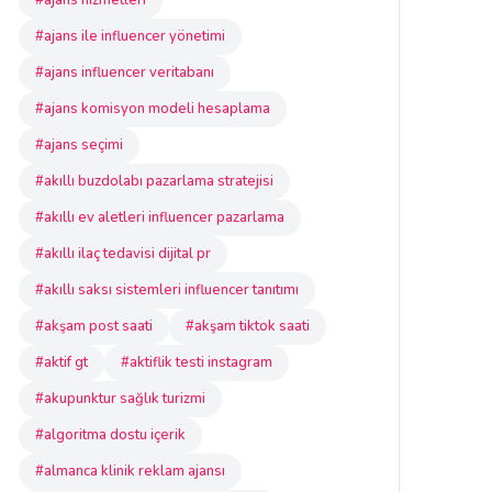
#ajans hizmetleri
#ajans ile influencer yönetimi
#ajans influencer veritabanı
#ajans komisyon modeli hesaplama
#ajans seçimi
#akıllı buzdolabı pazarlama stratejisi
#akıllı ev aletleri influencer pazarlama
#akıllı ilaç tedavisi dijital pr
#akıllı saksı sistemleri influencer tanıtımı
#akşam post saati
#akşam tiktok saati
#aktif gt
#aktiflik testi instagram
#akupunktur sağlık turizmi
#algoritma dostu içerik
#almanca klinik reklam ajansı