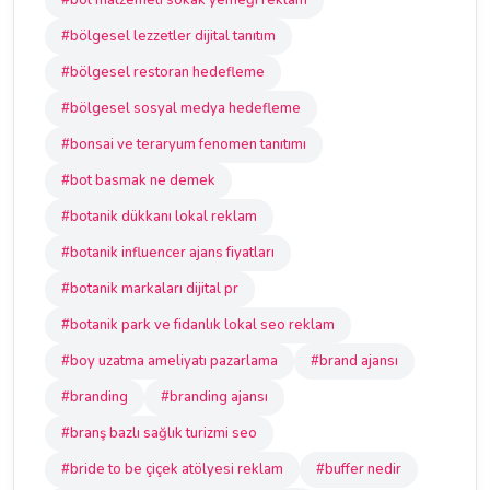
#bol malzemeli sokak yemeği reklam
#bölgesel lezzetler dijital tanıtım
#bölgesel restoran hedefleme
#bölgesel sosyal medya hedefleme
#bonsai ve teraryum fenomen tanıtımı
#bot basmak ne demek
#botanik dükkanı lokal reklam
#botanik influencer ajans fiyatları
#botanik markaları dijital pr
#botanik park ve fidanlık lokal seo reklam
#boy uzatma ameliyatı pazarlama
#brand ajansı
#branding
#branding ajansı
#branş bazlı sağlık turizmi seo
#bride to be çiçek atölyesi reklam
#buffer nedir