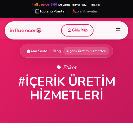
İnfluencer360
ile tanışmaya hazır mısın?
|
Toplantı Planla
Sizi Arayalım
Giriş Yap
Ana Sayfa
/
Blog
/
#içerik üretim hizmetleri
Etiket
#IÇERIK ÜRETIM
HIZMETLERI