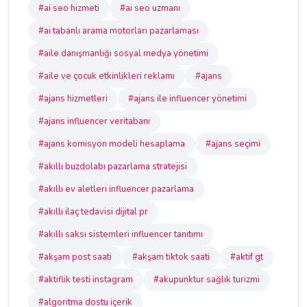
#ai seo hizmeti
#ai seo uzmanı
#ai tabanlı arama motorları pazarlaması
#aile danışmanlığı sosyal medya yönetimi
#aile ve çocuk etkinlikleri reklamı
#ajans
#ajans hizmetleri
#ajans ile influencer yönetimi
#ajans influencer veritabanı
#ajans komisyon modeli hesaplama
#ajans seçimi
#akıllı buzdolabı pazarlama stratejisi
#akıllı ev aletleri influencer pazarlama
#akıllı ilaç tedavisi dijital pr
#akıllı saksı sistemleri influencer tanıtımı
#akşam post saati
#akşam tiktok saati
#aktif gt
#aktiflik testi instagram
#akupunktur sağlık turizmi
#algoritma dostu içerik