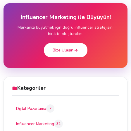
İnfluencer Marketing ile Büyüyün!
Markanızı büyütmek için doğru influencer stratejisini
birlikte oluşturalım.
Bize Ulaşın
Kategoriler
Dijital Pazarlama
7
Influencer Marketing
32