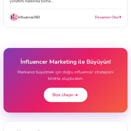
yönetimi hakkında bilme...
İnfluencer360
Devamını Oku
İnfluencer Marketing ile Büyüyün!
Markanızı büyütmek için doğru influencer stratejisini
birlikte oluşturalım.
Bize Ulaşın