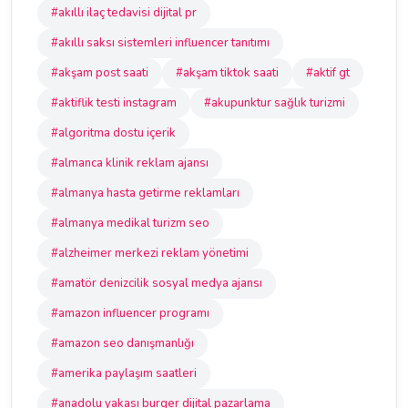
#akıllı ilaç tedavisi dijital pr
#akıllı saksı sistemleri influencer tanıtımı
#akşam post saati
#akşam tiktok saati
#aktif gt
#aktiflik testi instagram
#akupunktur sağlık turizmi
#algoritma dostu içerik
#almanca klinik reklam ajansı
#almanya hasta getirme reklamları
#almanya medikal turizm seo
#alzheimer merkezi reklam yönetimi
#amatör denizcilik sosyal medya ajansı
#amazon influencer programı
#amazon seo danışmanlığı
#amerika paylaşım saatleri
#anadolu yakası burger dijital pazarlama