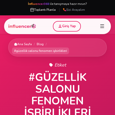
İnfluencer360
ile tanışmaya hazır mısın?
|
Toplantı Planla
Sizi Arayalım
Giriş Yap
Ana Sayfa
/
Blog
/
#güzellik salonu fenomen işbirlikleri
Etiket
#GÜZELLIK
SALONU
FENOMEN
IŞBIRLIKLERI