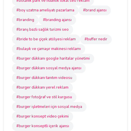
#botanik park ve fidanlık lokal seo reklam
#boy uzatma ameliyatı pazarlama
#brand ajansı
#branding
#branding ajansı
#branş bazlı sağlık turizmi seo
#bride to be çiçek atölyesi reklam
#buffer nedir
#bulaşık ve çamaşır makinesi reklamı
#burger dükkanı google haritalar yönetimi
#burger dükkanı sosyal medya ajansı
#burger dükkanı tanıtım videosu
#burger dükkanı yerel reklam
#burger fotoğraf ve stil kurgusu
#burger işletmeleri için sosyal medya
#burger konsept video çekimi
#burger konseptli içerik ajansı