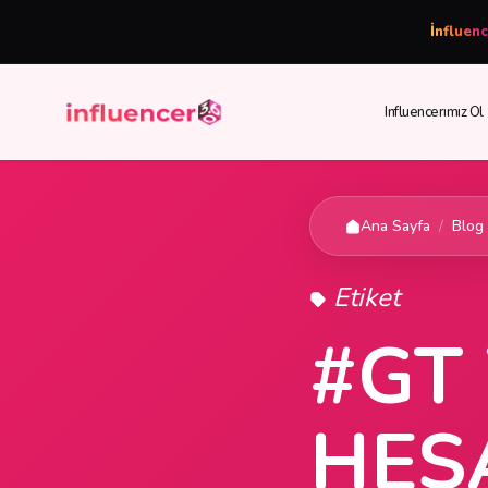
İnfluen
Influencerımız Ol
Ana Sayfa
/
Blog
Etiket
#GT
HES