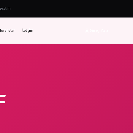
ayalım
Giriş Yap
feranslar
İletişim
F