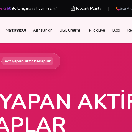
|
cer360
ile tanışmaya hazır mısın?
Toplantı Planla
Sizi Ar
Markamız Ol
Ajanslar İçin
UGC Üretimi
TikTok Live
Blog
Re
/
#gt yapan aktif hesaplar
 YAPAN AKTI
APLAR