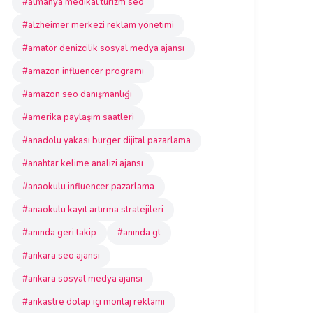
#almanya medikal turizm seo
#alzheimer merkezi reklam yönetimi
#amatör denizcilik sosyal medya ajansı
#amazon influencer programı
#amazon seo danışmanlığı
#amerika paylaşım saatleri
#anadolu yakası burger dijital pazarlama
#anahtar kelime analizi ajansı
#anaokulu influencer pazarlama
#anaokulu kayıt artırma stratejileri
#anında geri takip
#anında gt
#ankara seo ajansı
#ankara sosyal medya ajansı
#ankastre dolap içi montaj reklamı