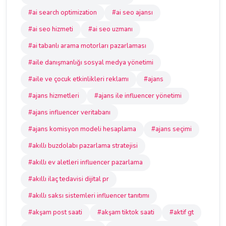
#ai search optimization
#ai seo ajansı
#ai seo hizmeti
#ai seo uzmanı
#ai tabanlı arama motorları pazarlaması
#aile danışmanlığı sosyal medya yönetimi
#aile ve çocuk etkinlikleri reklamı
#ajans
#ajans hizmetleri
#ajans ile influencer yönetimi
#ajans influencer veritabanı
#ajans komisyon modeli hesaplama
#ajans seçimi
#akıllı buzdolabı pazarlama stratejisi
#akıllı ev aletleri influencer pazarlama
#akıllı ilaç tedavisi dijital pr
#akıllı saksı sistemleri influencer tanıtımı
#akşam post saati
#akşam tiktok saati
#aktif gt