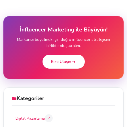
İnfluencer Marketing ile Büyüyün!
Markanızı büyütmek için doğru influencer stratejisini
birlikte oluşturalım.
Bize Ulaşın
Kategoriler
Dijital Pazarlama
7