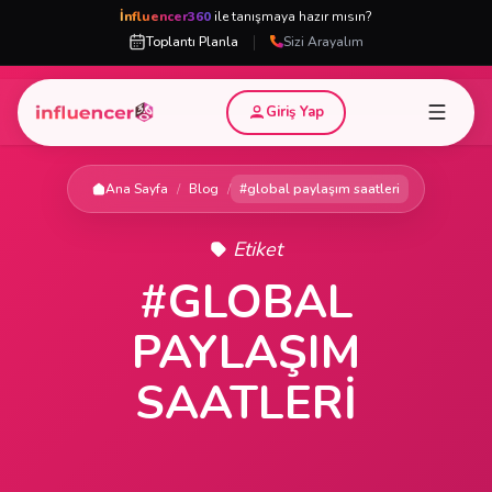
İnfluencer360
ile tanışmaya hazır mısın?
|
Toplantı Planla
Sizi Arayalım
Giriş Yap
Ana Sayfa
/
Blog
/
#global paylaşım saatleri
Etiket
#GLOBAL
PAYLAŞIM
SAATLERI