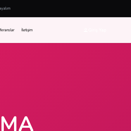
ayalım
Giriş Yap
feranslar
İletişim
AMA