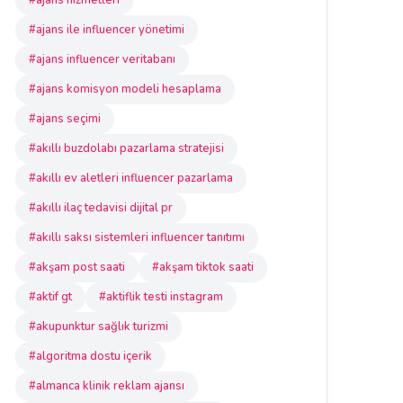
#ajans hizmetleri
#ajans ile influencer yönetimi
#ajans influencer veritabanı
#ajans komisyon modeli hesaplama
#ajans seçimi
#akıllı buzdolabı pazarlama stratejisi
#akıllı ev aletleri influencer pazarlama
#akıllı ilaç tedavisi dijital pr
#akıllı saksı sistemleri influencer tanıtımı
#akşam post saati
#akşam tiktok saati
#aktif gt
#aktiflik testi instagram
#akupunktur sağlık turizmi
#algoritma dostu içerik
#almanca klinik reklam ajansı