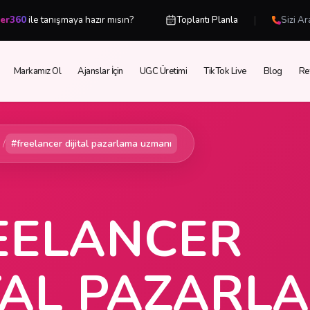
|
cer360
ile tanışmaya hazır mısın?
Toplantı Planla
Sizi Ar
Markamız Ol
Ajanslar İçin
UGC Üretimi
TikTok Live
Blog
Re
/
#freelancer dijital pazarlama uzmanı
EELANCER
ITAL PAZARL