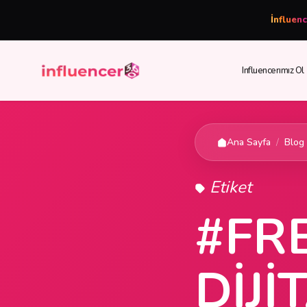
İnfluen
Influencerımız Ol
Ana Sayfa
/
Blog
Etiket
#FR
DIJ