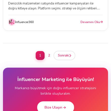
Denizcilik malzemeleri satışında influencer kampanyaları ile
doğru kitleye ulaşın. Platform seçimi, strateji ve ölçüm rehberi....
İnfluencer360
Devamını Oku
1
2
Sonraki
İnfluencer Marketing ile Büyüyün!
Markanızı büyütmek için doğru influencer stratejisini
birlikte oluşturalım.
Bize Ulaşın