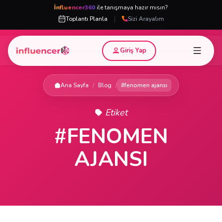
İnfluencer360
ile tanışmaya hazır mısın?
|
Toplantı Planla
Sizi Arayalım
Giriş Yap
Ana Sayfa
/
Blog
/
#fenomen ajansı
Etiket
#FENOMEN
AJANSI