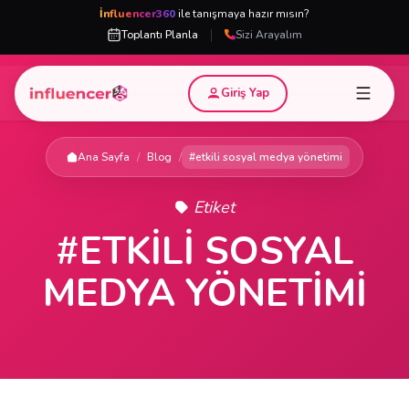
İnfluencer360
ile tanışmaya hazır mısın?
|
Toplantı Planla
Sizi Arayalım
Giriş Yap
Ana Sayfa
/
Blog
/
#etkili sosyal medya yönetimi
Etiket
#ETKILI SOSYAL
MEDYA YÖNETIMI