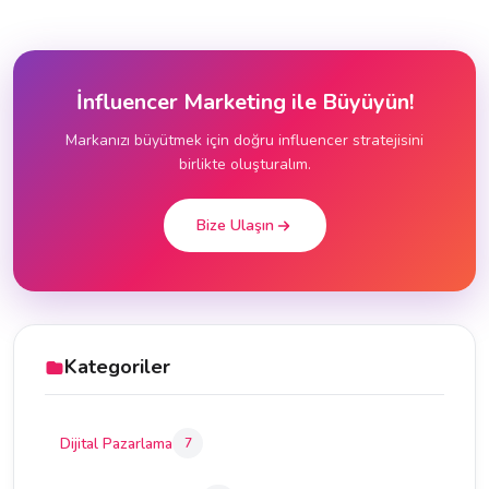
İnfluencer Marketing ile Büyüyün!
Markanızı büyütmek için doğru influencer stratejisini
birlikte oluşturalım.
Bize Ulaşın
Kategoriler
Dijital Pazarlama
7