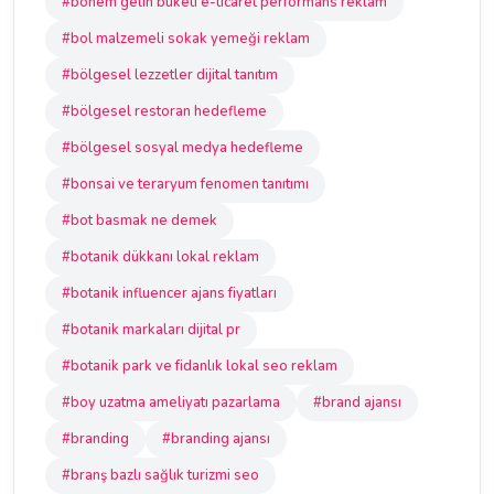
#bohem gelin buketi e-ticaret performans reklam
#bol malzemeli sokak yemeği reklam
#bölgesel lezzetler dijital tanıtım
#bölgesel restoran hedefleme
#bölgesel sosyal medya hedefleme
#bonsai ve teraryum fenomen tanıtımı
#bot basmak ne demek
#botanik dükkanı lokal reklam
#botanik influencer ajans fiyatları
#botanik markaları dijital pr
#botanik park ve fidanlık lokal seo reklam
#boy uzatma ameliyatı pazarlama
#brand ajansı
#branding
#branding ajansı
#branş bazlı sağlık turizmi seo