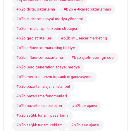
#b2b dijital pazarlama
#b2b e-ticaret pazarlaması
#b2b e-ticaret sosyal medya yönetimi
#b2b firmalar için linkedin stratejisi
#b2b geo stratejileri
#b2b influencer marketing
#b2b influencer marketing türkiye
#b2b influencer pazarlama
#b2b işletmeler için seo
#b2b lead generation sosyal medya
#b2b medikal turizm toplantı organizasyonu
#b2b pazarlama ajansı istanbul
#b2b pazarlama fenomenleri
#b2b pazarlama stratejileri
#b2b pr ajansı
#b2b sağlık turizmi pazarlama
#b2b sağlık turizmi reklam
#b2b seo ajansı