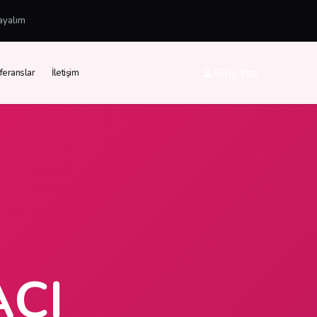
ayalım
Giriş Yap
feranslar
İletişim
CI