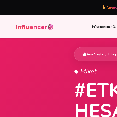
İnfluen
Influencerımız Ol
Ana Sayfa
/
Blog
Etiket
#ET
HES