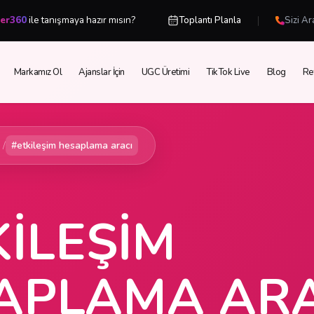
|
cer360
ile tanışmaya hazır mısın?
Toplantı Planla
Sizi Ar
Markamız Ol
Ajanslar İçin
UGC Üretimi
TikTok Live
Blog
Re
/
#etkileşim hesaplama aracı
KILEŞIM
APLAMA ARA