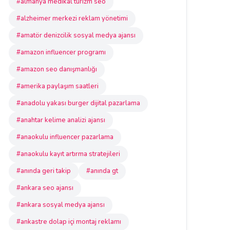
#almanya medikal turizm seo
#alzheimer merkezi reklam yönetimi
#amatör denizcilik sosyal medya ajansı
#amazon influencer programı
#amazon seo danışmanlığı
#amerika paylaşım saatleri
#anadolu yakası burger dijital pazarlama
#anahtar kelime analizi ajansı
#anaokulu influencer pazarlama
#anaokulu kayıt artırma stratejileri
#anında geri takip
#anında gt
#ankara seo ajansı
#ankara sosyal medya ajansı
#ankastre dolap içi montaj reklamı