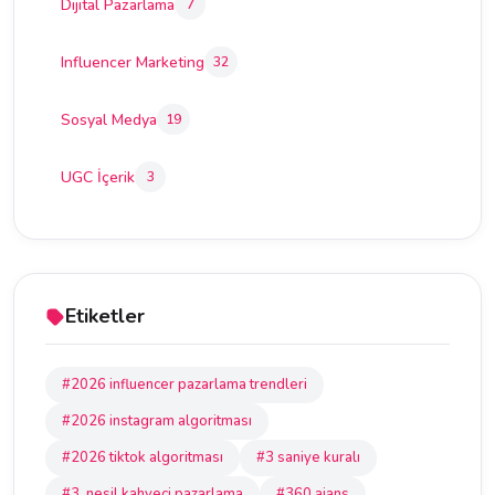
Dijital Pazarlama
7
Influencer Marketing
32
Sosyal Medya
19
UGC İçerik
3
Etiketler
#2026 influencer pazarlama trendleri
#2026 instagram algoritması
#2026 tiktok algoritması
#3 saniye kuralı
#3. nesil kahveci pazarlama
#360 ajans