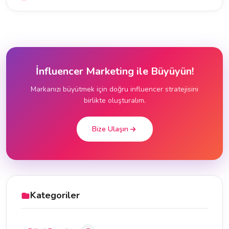
İnfluencer Marketing ile Büyüyün!
Markanızı büyütmek için doğru influencer stratejisini
birlikte oluşturalım.
Bize Ulaşın
Kategoriler