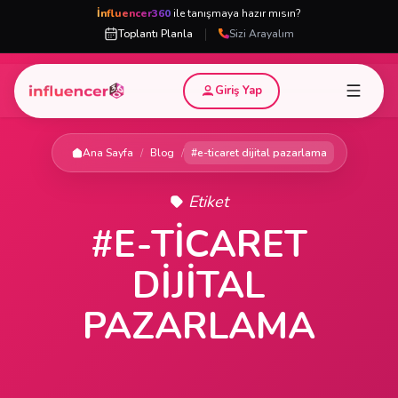
İnfluencer360
ile tanışmaya hazır mısın?
|
Toplantı Planla
Sizi Arayalım
Giriş Yap
Ana Sayfa
/
Blog
/
#e-ticaret dijital pazarlama
Etiket
#E-TICARET
DIJITAL
PAZARLAMA