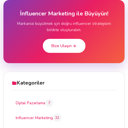
İnfluencer Marketing ile Büyüyün!
Markanızı büyütmek için doğru influencer stratejisini
birlikte oluşturalım.
Bize Ulaşın
Kategoriler
Dijital Pazarlama
7
Influencer Marketing
32