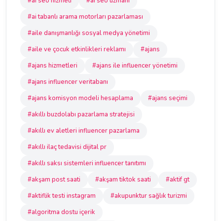
#ai seo hizmeti
#ai seo uzmanı
#ai tabanlı arama motorları pazarlaması
#aile danışmanlığı sosyal medya yönetimi
#aile ve çocuk etkinlikleri reklamı
#ajans
#ajans hizmetleri
#ajans ile influencer yönetimi
#ajans influencer veritabanı
#ajans komisyon modeli hesaplama
#ajans seçimi
#akıllı buzdolabı pazarlama stratejisi
#akıllı ev aletleri influencer pazarlama
#akıllı ilaç tedavisi dijital pr
#akıllı saksı sistemleri influencer tanıtımı
#akşam post saati
#akşam tiktok saati
#aktif gt
#aktiflik testi instagram
#akupunktur sağlık turizmi
#algoritma dostu içerik