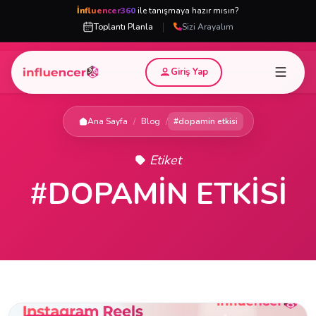
İnfluencer360
ile tanışmaya hazır mısın?
|
Toplantı Planla
Sizi Arayalım
Giriş Yap
Ana Sayfa
/
Blog
/
#dopamin etkisi
Etiket
#DOPAMIN ETKISI