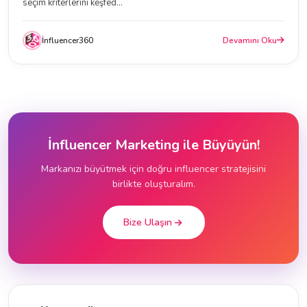
seçim kriterlerini keşfed...
İnfluencer360
Devamını Oku
İnfluencer Marketing ile Büyüyün!
Markanızı büyütmek için doğru influencer stratejisini
birlikte oluşturalım.
Bize Ulaşın