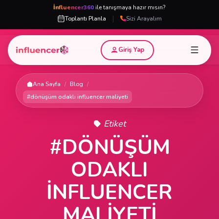
İnfluencer360
ile tanışmaya hazır mısın?
|
Toplantı Planla
Sizi Arayalım
Giriş Yap
Ana Sayfa
/
Blog
/
#dönüşüm odaklı influencer maliyeti
Etiket
#DÖNÜŞÜM
ODAKLI
INFLUENCER
MALIYETI