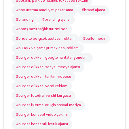
#botanik park ve fidanlık lokal seo reklam
#boy uzatma ameliyatı pazarlama
#brand ajansı
#branding
#branding ajansı
#branş bazlı sağlık turizmi seo
#bride to be çiçek atölyesi reklam
#buffer nedir
#bulaşık ve çamaşır makinesi reklamı
#burger dükkanı google haritalar yönetimi
#burger dükkanı sosyal medya ajansı
#burger dükkanı tanıtım videosu
#burger dükkanı yerel reklam
#burger fotoğraf ve stil kurgusu
#burger işletmeleri için sosyal medya
#burger konsept video çekimi
#burger konseptli içerik ajansı