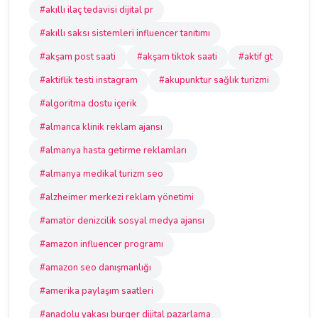
#akıllı ilaç tedavisi dijital pr
#akıllı saksı sistemleri influencer tanıtımı
#akşam post saati
#akşam tiktok saati
#aktif gt
#aktiflik testi instagram
#akupunktur sağlık turizmi
#algoritma dostu içerik
#almanca klinik reklam ajansı
#almanya hasta getirme reklamları
#almanya medikal turizm seo
#alzheimer merkezi reklam yönetimi
#amatör denizcilik sosyal medya ajansı
#amazon influencer programı
#amazon seo danışmanlığı
#amerika paylaşım saatleri
#anadolu yakası burger dijital pazarlama