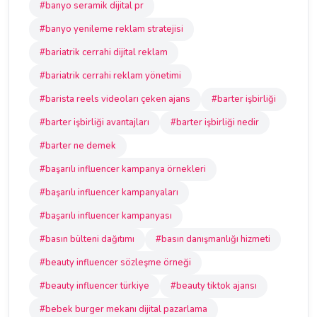
#banyo seramik dijital pr
#banyo yenileme reklam stratejisi
#bariatrik cerrahi dijital reklam
#bariatrik cerrahi reklam yönetimi
#barista reels videoları çeken ajans
#barter işbirliği
#barter işbirliği avantajları
#barter işbirliği nedir
#barter ne demek
#başarılı influencer kampanya örnekleri
#başarılı influencer kampanyaları
#başarılı influencer kampanyası
#basın bülteni dağıtımı
#basın danışmanlığı hizmeti
#beauty influencer sözleşme örneği
#beauty influencer türkiye
#beauty tiktok ajansı
#bebek burger mekanı dijital pazarlama