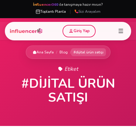
İnfluencer360
ile tanışmaya hazır mısın?
|
Toplantı Planla
Sizi Arayalım
Giriş Yap
Ana Sayfa
/
Blog
/
#dijital ürün satışı
Etiket
#DIJITAL ÜRÜN
SATIŞI