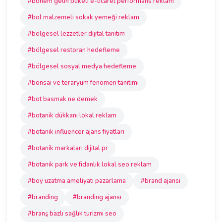
#bohem gelin buketi e-ticaret performans reklam
#bol malzemeli sokak yemeği reklam
#bölgesel lezzetler dijital tanıtım
#bölgesel restoran hedefleme
#bölgesel sosyal medya hedefleme
#bonsai ve teraryum fenomen tanıtımı
#bot basmak ne demek
#botanik dükkanı lokal reklam
#botanik influencer ajans fiyatları
#botanik markaları dijital pr
#botanik park ve fidanlık lokal seo reklam
#boy uzatma ameliyatı pazarlama
#brand ajansı
#branding
#branding ajansı
#branş bazlı sağlık turizmi seo