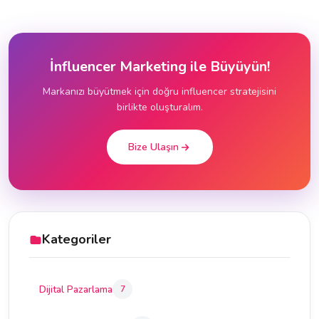
İnfluencer Marketing ile Büyüyün!
Markanızı büyütmek için doğru influencer stratejisini
birlikte oluşturalım.
Bize Ulaşın
Kategoriler
Dijital Pazarlama
7