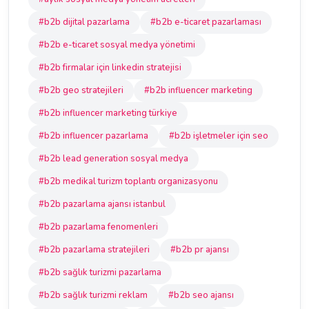
#b2b dijital pazarlama
#b2b e-ticaret pazarlaması
#b2b e-ticaret sosyal medya yönetimi
#b2b firmalar için linkedin stratejisi
#b2b geo stratejileri
#b2b influencer marketing
#b2b influencer marketing türkiye
#b2b influencer pazarlama
#b2b işletmeler için seo
#b2b lead generation sosyal medya
#b2b medikal turizm toplantı organizasyonu
#b2b pazarlama ajansı istanbul
#b2b pazarlama fenomenleri
#b2b pazarlama stratejileri
#b2b pr ajansı
#b2b sağlık turizmi pazarlama
#b2b sağlık turizmi reklam
#b2b seo ajansı