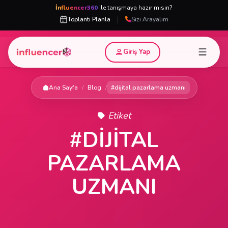
İnfluencer360
ile tanışmaya hazır mısın?
|
Toplantı Planla
Sizi Arayalım
Giriş Yap
Ana Sayfa
/
Blog
/
#dijital pazarlama uzmanı
Etiket
#DIJITAL
PAZARLAMA
UZMANI