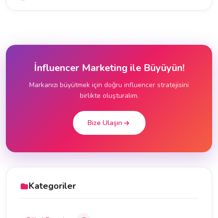
İnfluencer Marketing ile Büyüyün!
Markanızı büyütmek için doğru influencer stratejisini
birlikte oluşturalım.
Bize Ulaşın
Kategoriler