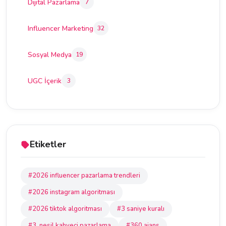
Dijital Pazarlama
7
Influencer Marketing
32
Sosyal Medya
19
UGC İçerik
3
Etiketler
#2026 influencer pazarlama trendleri
#2026 instagram algoritması
#2026 tiktok algoritması
#3 saniye kuralı
#3. nesil kahveci pazarlama
#360 ajans