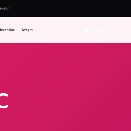
ayalım
Giriş Yap
feranslar
İletişim
C