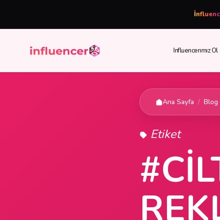
İnfluen
Influencerımız Ol
Ana Sayfa
/
Blog
Etiket
#CIL
REK