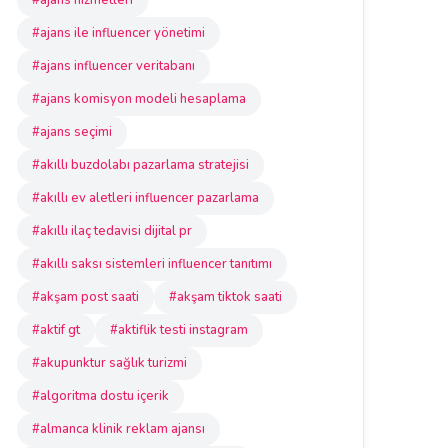
#ajans hizmetleri
#ajans ile influencer yönetimi
#ajans influencer veritabanı
#ajans komisyon modeli hesaplama
#ajans seçimi
#akıllı buzdolabı pazarlama stratejisi
#akıllı ev aletleri influencer pazarlama
#akıllı ilaç tedavisi dijital pr
#akıllı saksı sistemleri influencer tanıtımı
#akşam post saati
#akşam tiktok saati
#aktif gt
#aktiflik testi instagram
#akupunktur sağlık turizmi
#algoritma dostu içerik
#almanca klinik reklam ajansı