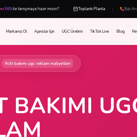
|
cer360
ile tanışmaya hazır mısın?
Toplantı Planla
Sizi Ar
Markamız Ol
Ajanslar İçin
UGC Üretimi
TikTok Live
Blog
Re
/
#cilt bakımı ugc reklam maliyetleri
T BAKIMI UG
LAM