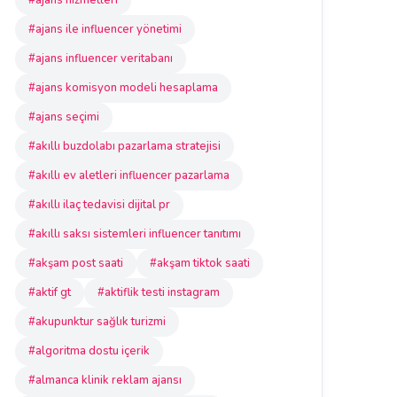
#ajans hizmetleri
#ajans ile influencer yönetimi
#ajans influencer veritabanı
#ajans komisyon modeli hesaplama
#ajans seçimi
#akıllı buzdolabı pazarlama stratejisi
#akıllı ev aletleri influencer pazarlama
#akıllı ilaç tedavisi dijital pr
#akıllı saksı sistemleri influencer tanıtımı
#akşam post saati
#akşam tiktok saati
#aktif gt
#aktiflik testi instagram
#akupunktur sağlık turizmi
#algoritma dostu içerik
#almanca klinik reklam ajansı