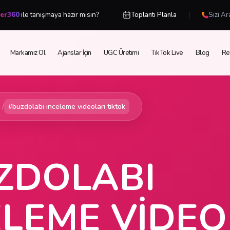
|
cer360
ile tanışmaya hazır mısın?
Toplantı Planla
Sizi Ar
Markamız Ol
Ajanslar İçin
UGC Üretimi
TikTok Live
Blog
Re
/
#buzdolabı inceleme videoları tiktok
ZDOLABI
ELEME VIDEO