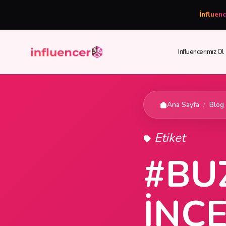
İnfluen
Influencerımız Ol
Ana Sayfa
/
Blog
Etiket
#BU
INC