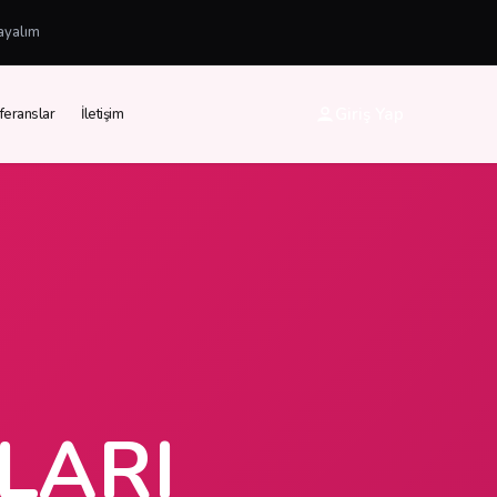
ayalım
Giriş Yap
feranslar
İletişim
LARI