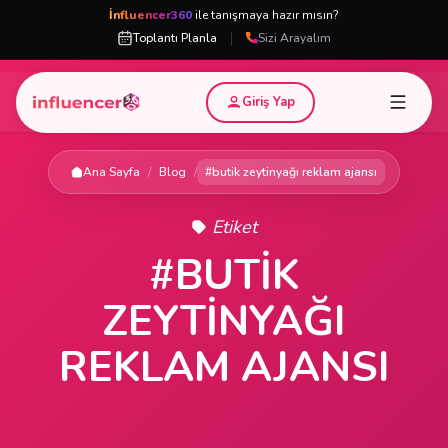
İnfluencer360
ile tanışmaya hazır mısın?
|
Toplantı Planla
Sizi Arayalım
Giriş Yap
Ana Sayfa
/
Blog
/
#butik zeytinyağı reklam ajansı
Etiket
#BUTIK
ZEYTINYAĞI
REKLAM AJANSI