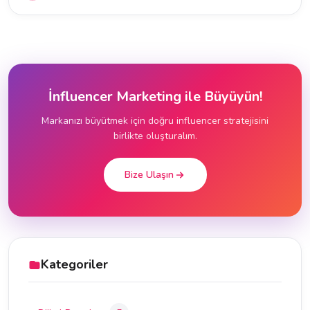
İnfluencer Marketing ile Büyüyün!
Markanızı büyütmek için doğru influencer stratejisini
birlikte oluşturalım.
Bize Ulaşın
Kategoriler