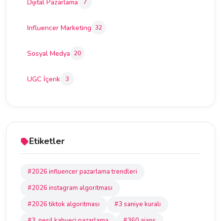
Dijital Pazarlama
7
Influencer Marketing
32
Sosyal Medya
20
UGC İçerik
3
Etiketler
#2026 influencer pazarlama trendleri
#2026 instagram algoritması
#2026 tiktok algoritması
#3 saniye kuralı
#3. nesil kahveci pazarlama
#360 ajans