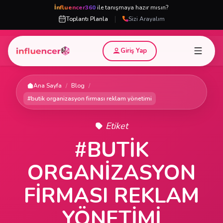
İnfluencer360
ile tanışmaya hazır mısın?
|
Toplantı Planla
Sizi Arayalım
Giriş Yap
Ana Sayfa
/
Blog
/
#butik organizasyon firması reklam yönetimi
Etiket
#BUTIK
ORGANIZASYON
FIRMASI REKLAM
YÖNETIMI