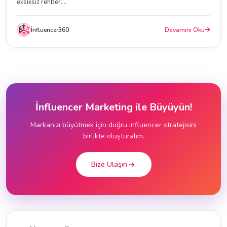
eksiksiz rehber....
İnfluencer360
Devamını Oku
İnfluencer Marketing ile Büyüyün!
Markanızı büyütmek için doğru influencer stratejisini
birlikte oluşturalım.
Bize Ulaşın