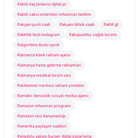
#akıllı ilaç tedavisi dijital pr
#akıllı saksı sistemleri influencer tanıtımı
#akşam post saati
#akşam tiktok saati
#aktif gt
#aktiflik testi instagram
#akupunktur sağlık turizmi
#algoritma dostu içerik
#almanca klinik reklam ajansı
#almanya hasta getirme reklamları
#almanya medikal turizm seo
#alzheimer merkezi reklam yönetimi
#amatör denizcilik sosyal medya ajansı
#amazon influencer programı
#amazon seo danışmanlığı
#amerika paylaşım saatleri
#anadolu yakası burger dijital pazarlama