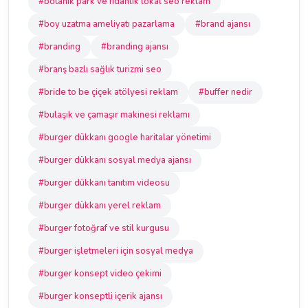
#botanik park ve fidanlık lokal seo reklam
#boy uzatma ameliyatı pazarlama
#brand ajansı
#branding
#branding ajansı
#branş bazlı sağlık turizmi seo
#bride to be çiçek atölyesi reklam
#buffer nedir
#bulaşık ve çamaşır makinesi reklamı
#burger dükkanı google haritalar yönetimi
#burger dükkanı sosyal medya ajansı
#burger dükkanı tanıtım videosu
#burger dükkanı yerel reklam
#burger fotoğraf ve stil kurgusu
#burger işletmeleri için sosyal medya
#burger konsept video çekimi
#burger konseptli içerik ajansı