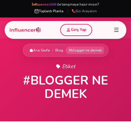
İnfluencer360
ile tanışmaya hazır mısın?
|
Toplantı Planla
Sizi Arayalım
Giriş Yap
Ana Sayfa
/
Blog
/
#blogger ne demek
Etiket
#BLOGGER NE
DEMEK