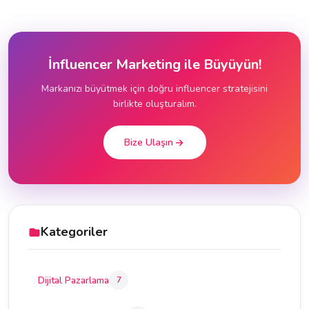
İnfluencer Marketing ile Büyüyün!
Markanızı büyütmek için doğru influencer stratejisini
birlikte oluşturalım.
Bize Ulaşın
Kategoriler
Dijital Pazarlama
7