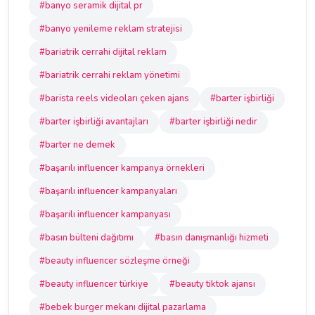
#banyo seramik dijital pr
#banyo yenileme reklam stratejisi
#bariatrik cerrahi dijital reklam
#bariatrik cerrahi reklam yönetimi
#barista reels videoları çeken ajans
#barter işbirliği
#barter işbirliği avantajları
#barter işbirliği nedir
#barter ne demek
#başarılı influencer kampanya örnekleri
#başarılı influencer kampanyaları
#başarılı influencer kampanyası
#basın bülteni dağıtımı
#basın danışmanlığı hizmeti
#beauty influencer sözleşme örneği
#beauty influencer türkiye
#beauty tiktok ajansı
#bebek burger mekanı dijital pazarlama