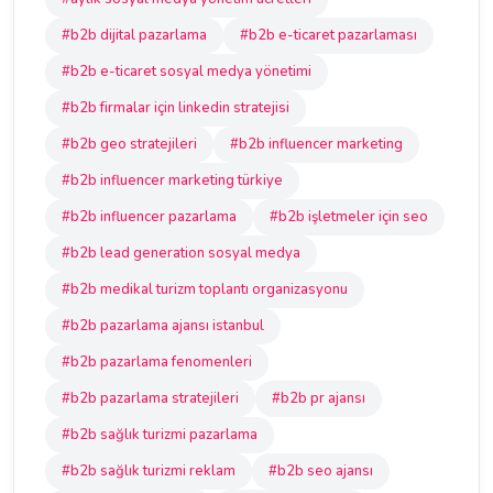
#b2b dijital pazarlama
#b2b e-ticaret pazarlaması
#b2b e-ticaret sosyal medya yönetimi
#b2b firmalar için linkedin stratejisi
#b2b geo stratejileri
#b2b influencer marketing
#b2b influencer marketing türkiye
#b2b influencer pazarlama
#b2b işletmeler için seo
#b2b lead generation sosyal medya
#b2b medikal turizm toplantı organizasyonu
#b2b pazarlama ajansı istanbul
#b2b pazarlama fenomenleri
#b2b pazarlama stratejileri
#b2b pr ajansı
#b2b sağlık turizmi pazarlama
#b2b sağlık turizmi reklam
#b2b seo ajansı