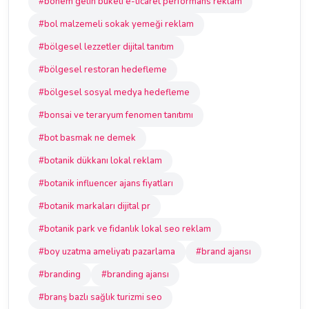
#bohem gelin buketi e-ticaret performans reklam
#bol malzemeli sokak yemeği reklam
#bölgesel lezzetler dijital tanıtım
#bölgesel restoran hedefleme
#bölgesel sosyal medya hedefleme
#bonsai ve teraryum fenomen tanıtımı
#bot basmak ne demek
#botanik dükkanı lokal reklam
#botanik influencer ajans fiyatları
#botanik markaları dijital pr
#botanik park ve fidanlık lokal seo reklam
#boy uzatma ameliyatı pazarlama
#brand ajansı
#branding
#branding ajansı
#branş bazlı sağlık turizmi seo