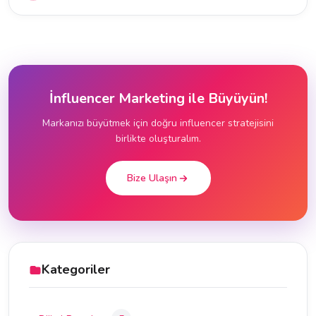
İnfluencer Marketing ile Büyüyün!
Markanızı büyütmek için doğru influencer stratejisini
birlikte oluşturalım.
Bize Ulaşın
Kategoriler