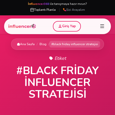
İnfluencer360
ile tanışmaya hazır mısın?
|
Toplantı Planla
Sizi Arayalım
Giriş Yap
Ana Sayfa
/
Blog
/
#black friday influencer stratejisi
Etiket
#BLACK FRIDAY
INFLUENCER
STRATEJISI