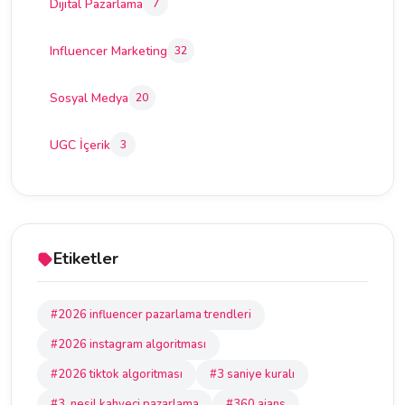
Dijital Pazarlama
7
Influencer Marketing
32
Sosyal Medya
20
UGC İçerik
3
Etiketler
#2026 influencer pazarlama trendleri
#2026 instagram algoritması
#2026 tiktok algoritması
#3 saniye kuralı
#3. nesil kahveci pazarlama
#360 ajans