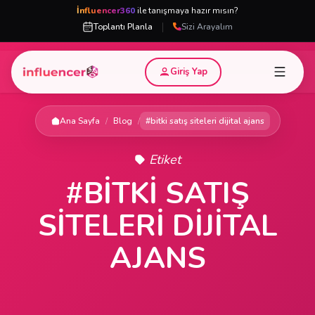
İnfluencer360
ile tanışmaya hazır mısın?
|
Toplantı Planla
Sizi Arayalım
Giriş Yap
Ana Sayfa
/
Blog
/
#bitki satış siteleri dijital ajans
Etiket
#BITKI SATIŞ
SITELERI DIJITAL
AJANS