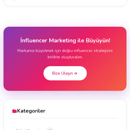
İnfluencer Marketing ile Büyüyün!
Markanızı büyütmek için doğru influencer stratejisini
birlikte oluşturalım.
Bize Ulaşın
Kategoriler