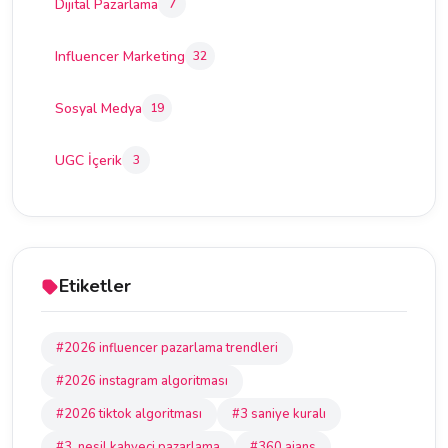
Dijital Pazarlama
7
Influencer Marketing
32
Sosyal Medya
19
UGC İçerik
3
Etiketler
#2026 influencer pazarlama trendleri
#2026 instagram algoritması
#2026 tiktok algoritması
#3 saniye kuralı
#3. nesil kahveci pazarlama
#360 ajans