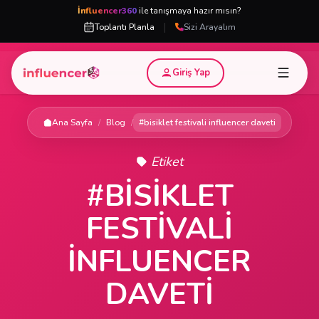
İnfluencer360
ile tanışmaya hazır mısın?
|
Toplantı Planla
Sizi Arayalım
Giriş Yap
Ana Sayfa
/
Blog
/
#bisiklet festivali influencer daveti
Etiket
#BISIKLET
FESTIVALI
INFLUENCER
DAVETI