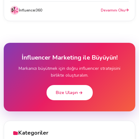
İnfluencer360
Devamını Oku
İnfluencer Marketing ile Büyüyün!
Markanızı büyütmek için doğru influencer stratejisini
birlikte oluşturalım.
Bize Ulaşın
Kategoriler