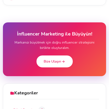
İnfluencer Marketing ile Büyüyün!
Markanızı büyütmek için doğru influencer stratejisini
birlikte oluşturalım.
Bize Ulaşın
Kategoriler