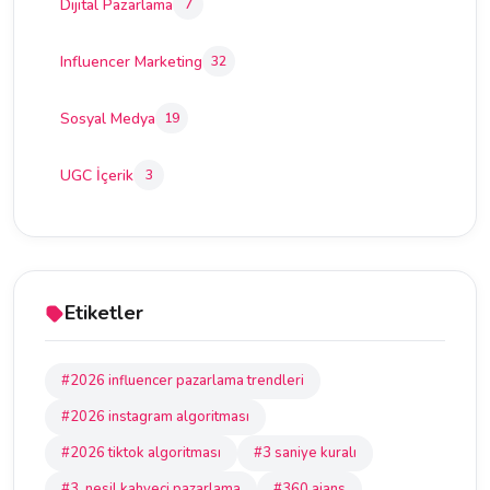
Dijital Pazarlama
7
Influencer Marketing
32
Sosyal Medya
19
UGC İçerik
3
Etiketler
#2026 influencer pazarlama trendleri
#2026 instagram algoritması
#2026 tiktok algoritması
#3 saniye kuralı
#3. nesil kahveci pazarlama
#360 ajans