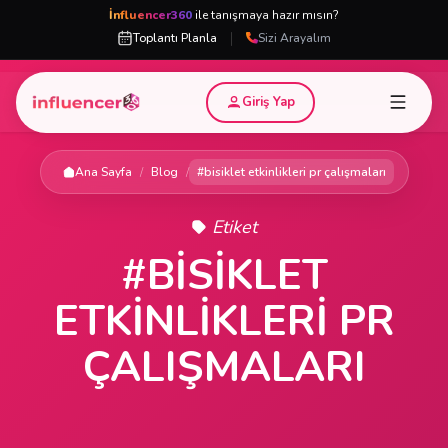
İnfluencer360
ile tanışmaya hazır mısın?
|
Toplantı Planla
Sizi Arayalım
Giriş Yap
Ana Sayfa
/
Blog
/
#bisiklet etkinlikleri pr çalışmaları
Etiket
#BISIKLET
ETKINLIKLERI PR
ÇALIŞMALARI