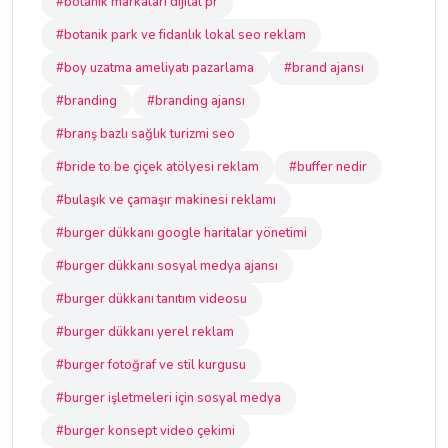
#botanik markaları dijital pr
#botanik park ve fidanlık lokal seo reklam
#boy uzatma ameliyatı pazarlama
#brand ajansı
#branding
#branding ajansı
#branş bazlı sağlık turizmi seo
#bride to be çiçek atölyesi reklam
#buffer nedir
#bulaşık ve çamaşır makinesi reklamı
#burger dükkanı google haritalar yönetimi
#burger dükkanı sosyal medya ajansı
#burger dükkanı tanıtım videosu
#burger dükkanı yerel reklam
#burger fotoğraf ve stil kurgusu
#burger işletmeleri için sosyal medya
#burger konsept video çekimi