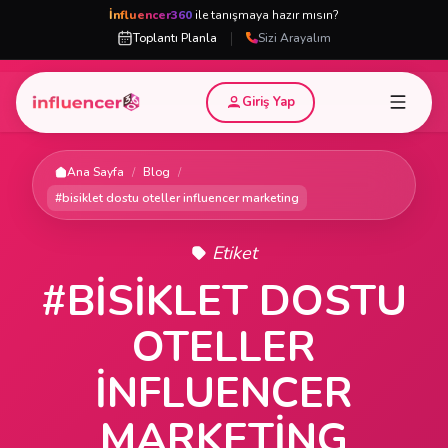
İnfluencer360
ile tanışmaya hazır mısın?
|
Toplantı Planla
Sizi Arayalım
Giriş Yap
Ana Sayfa
/
Blog
/
#bisiklet dostu oteller influencer marketing
Etiket
#BISIKLET DOSTU
OTELLER
INFLUENCER
MARKETING