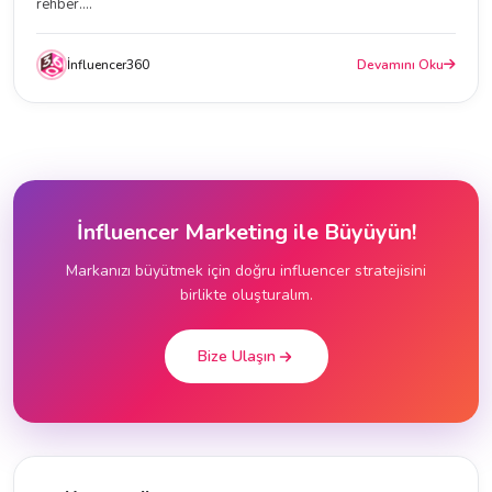
rehber....
İnfluencer360
Devamını Oku
İnfluencer Marketing ile Büyüyün!
Markanızı büyütmek için doğru influencer stratejisini
birlikte oluşturalım.
Bize Ulaşın