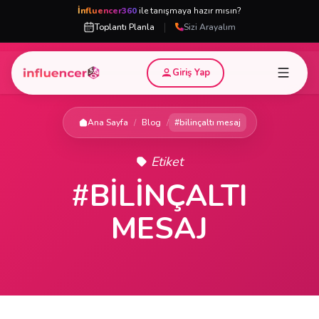
İnfluencer360
ile tanışmaya hazır mısın?
|
Toplantı Planla
Sizi Arayalım
Giriş Yap
Ana Sayfa
/
Blog
/
#bilinçaltı mesaj
Etiket
#BILINÇALTI
MESAJ