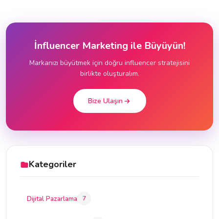
İnfluencer Marketing ile Büyüyün!
Markanızı büyütmek için doğru influencer stratejisini
birlikte oluşturalım.
Bize Ulaşın
Kategoriler
Dijital Pazarlama
7