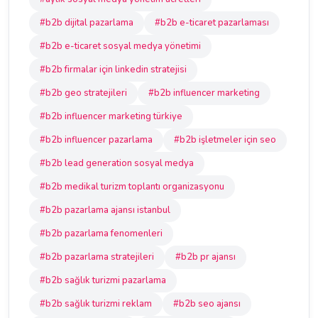
#b2b dijital pazarlama
#b2b e-ticaret pazarlaması
#b2b e-ticaret sosyal medya yönetimi
#b2b firmalar için linkedin stratejisi
#b2b geo stratejileri
#b2b influencer marketing
#b2b influencer marketing türkiye
#b2b influencer pazarlama
#b2b işletmeler için seo
#b2b lead generation sosyal medya
#b2b medikal turizm toplantı organizasyonu
#b2b pazarlama ajansı istanbul
#b2b pazarlama fenomenleri
#b2b pazarlama stratejileri
#b2b pr ajansı
#b2b sağlık turizmi pazarlama
#b2b sağlık turizmi reklam
#b2b seo ajansı