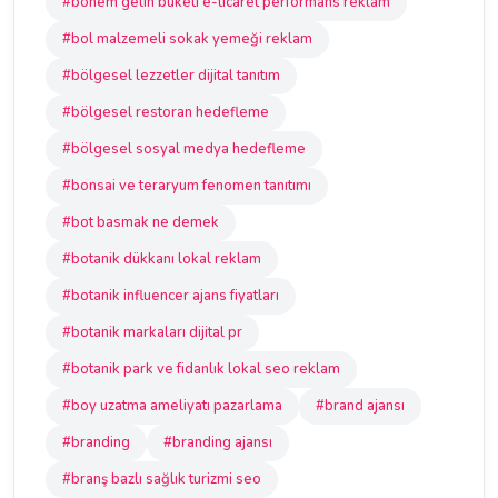
#bohem gelin buketi e-ticaret performans reklam
#bol malzemeli sokak yemeği reklam
#bölgesel lezzetler dijital tanıtım
#bölgesel restoran hedefleme
#bölgesel sosyal medya hedefleme
#bonsai ve teraryum fenomen tanıtımı
#bot basmak ne demek
#botanik dükkanı lokal reklam
#botanik influencer ajans fiyatları
#botanik markaları dijital pr
#botanik park ve fidanlık lokal seo reklam
#boy uzatma ameliyatı pazarlama
#brand ajansı
#branding
#branding ajansı
#branş bazlı sağlık turizmi seo