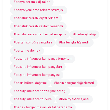
#banyo seramik dijital pr
#banyo yenileme reklam stratejisi
#bariatrik cerrahi dijital reklam
#bariatrik cerrahi reklam yönetimi
#barista reels videoları çeken ajans
#barter işbirliği
#barter işbirliği avantajları
#barter işbirliği nedir
#barter ne demek
#başarılı influencer kampanya örnekleri
#başarılı influencer kampanyaları
#başarılı influencer kampanyası
#basın bülteni dağıtımı
#basın danışmanlığı hizmeti
#beauty influencer sözleşme örneği
#beauty influencer türkiye
#beauty tiktok ajansı
#bebek burger mekanı dijital pazarlama