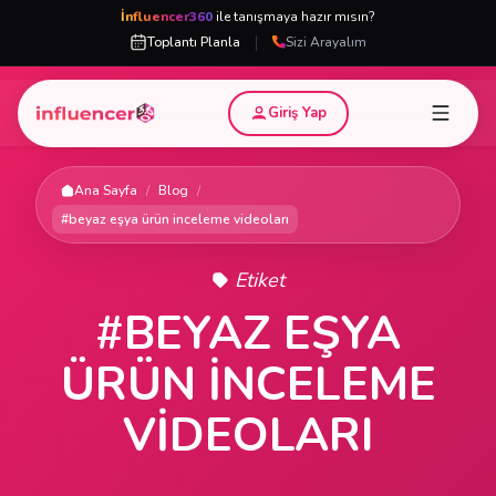
İnfluencer360
ile tanışmaya hazır mısın?
|
Toplantı Planla
Sizi Arayalım
Giriş Yap
Ana Sayfa
/
Blog
/
#beyaz eşya ürün inceleme videoları
Etiket
#BEYAZ EŞYA
ÜRÜN INCELEME
VIDEOLARI