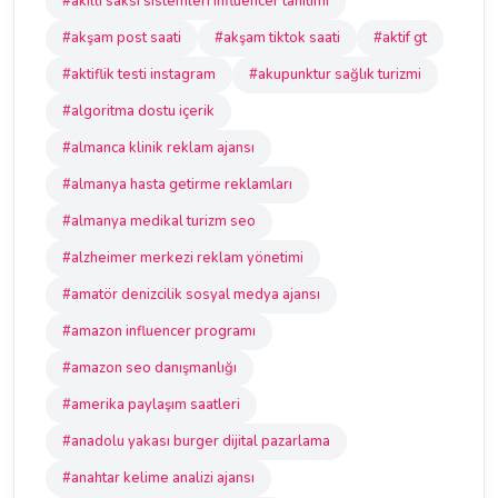
#akıllı saksı sistemleri influencer tanıtımı
#akşam post saati
#akşam tiktok saati
#aktif gt
#aktiflik testi instagram
#akupunktur sağlık turizmi
#algoritma dostu içerik
#almanca klinik reklam ajansı
#almanya hasta getirme reklamları
#almanya medikal turizm seo
#alzheimer merkezi reklam yönetimi
#amatör denizcilik sosyal medya ajansı
#amazon influencer programı
#amazon seo danışmanlığı
#amerika paylaşım saatleri
#anadolu yakası burger dijital pazarlama
#anahtar kelime analizi ajansı