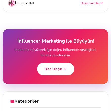
İnfluencer360
Devamını Oku
İnfluencer Marketing ile Büyüyün!
Markanızı büyütmek için doğru influencer stratejisini
birlikte oluşturalım.
Bize Ulaşın
Kategoriler