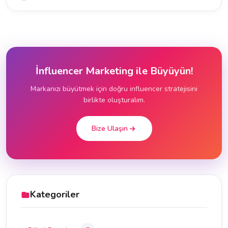
İnfluencer Marketing ile Büyüyün!
Markanızı büyütmek için doğru influencer stratejisini
birlikte oluşturalım.
Bize Ulaşın
Kategoriler