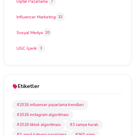
Dijital Pazarlama
7
Influencer Marketing
32
Sosyal Medya
20
UGC İçerik
3
Etiketler
#2026 influencer pazarlama trendleri
#2026 instagram algoritması
#2026 tiktok algoritması
#3 saniye kuralı
#3. nesil kahveci pazarlama
#360 ajans