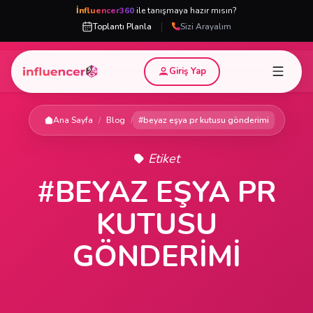
İnfluencer360
ile tanışmaya hazır mısın?
|
Toplantı Planla
Sizi Arayalım
Giriş Yap
Ana Sayfa
/
Blog
/
#beyaz eşya pr kutusu gönderimi
Etiket
#BEYAZ EŞYA PR
KUTUSU
GÖNDERIMI