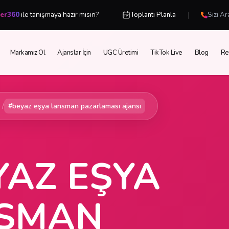
|
cer360
ile tanışmaya hazır mısın?
Toplantı Planla
Sizi Ar
Markamız Ol
Ajanslar İçin
UGC Üretimi
TikTok Live
Blog
Re
/
#beyaz eşya lansman pazarlaması ajansı
YAZ EŞYA
SMAN