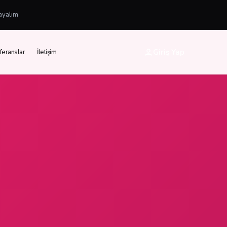
ayalım
Giriş Yap
feranslar
İletişim