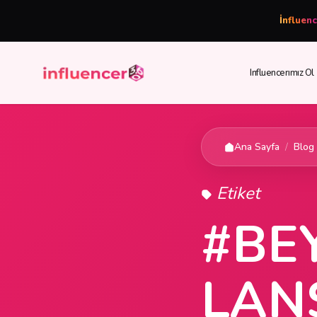
İnfluen
Influencerımız Ol
Ana Sayfa
/
Blog
Etiket
#BE
LAN