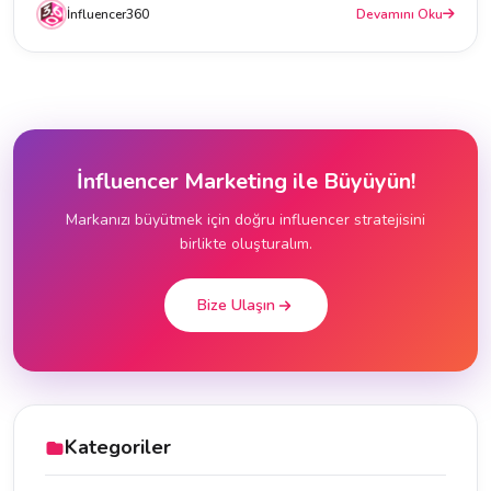
İnfluencer360
Devamını Oku
İnfluencer Marketing ile Büyüyün!
Markanızı büyütmek için doğru influencer stratejisini
birlikte oluşturalım.
Bize Ulaşın
Kategoriler