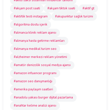
#akıllı saksı sistemleri influencer tanıtımı
#akşam post saati
#akşam tiktok saati
#aktif gt
#aktiflik testi instagram
#akupunktur sağlık turizmi
#algoritma dostu içerik
#almanca klinik reklam ajansı
#almanya hasta getirme reklamları
#almanya medikal turizm seo
#alzheimer merkezi reklam yönetimi
#amatör denizcilik sosyal medya ajansı
#amazon influencer programı
#amazon seo danışmanlığı
#amerika paylaşım saatleri
#anadolu yakası burger dijital pazarlama
#anahtar kelime analizi ajansı