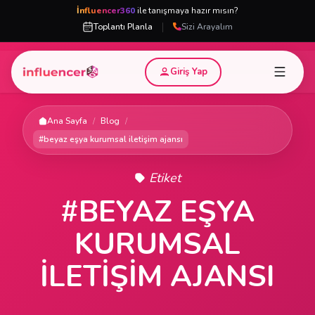
İnfluencer360
ile tanışmaya hazır mısın?
|
Toplantı Planla
Sizi Arayalım
Giriş Yap
Ana Sayfa
/
Blog
/
#beyaz eşya kurumsal iletişim ajansı
Etiket
#BEYAZ EŞYA
KURUMSAL
ILETIŞIM AJANSI