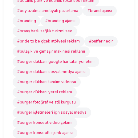
#botanik park ve fidanlık lokal seo reklam
#boy uzatma ameliyatı pazarlama
#brand ajansı
#branding
#branding ajansı
#branş bazlı sağlık turizmi seo
#bride to be çiçek atölyesi reklam
#buffer nedir
#bulaşık ve çamaşır makinesi reklamı
#burger dükkanı google haritalar yönetimi
#burger dükkanı sosyal medya ajansı
#burger dükkanı tanıtım videosu
#burger dükkanı yerel reklam
#burger fotoğraf ve stil kurgusu
#burger işletmeleri için sosyal medya
#burger konsept video çekimi
#burger konseptli içerik ajansı