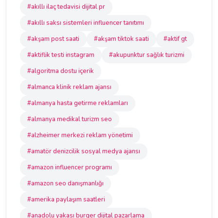
#akıllı ilaç tedavisi dijital pr
#akıllı saksı sistemleri influencer tanıtımı
#akşam post saati
#akşam tiktok saati
#aktif gt
#aktiflik testi instagram
#akupunktur sağlık turizmi
#algoritma dostu içerik
#almanca klinik reklam ajansı
#almanya hasta getirme reklamları
#almanya medikal turizm seo
#alzheimer merkezi reklam yönetimi
#amatör denizcilik sosyal medya ajansı
#amazon influencer programı
#amazon seo danışmanlığı
#amerika paylaşım saatleri
#anadolu yakası burger dijital pazarlama