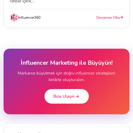
rehber içerik....
İnfluencer360
Devamını Oku
İnfluencer Marketing ile Büyüyün!
Markanızı büyütmek için doğru influencer stratejisini
birlikte oluşturalım.
Bize Ulaşın