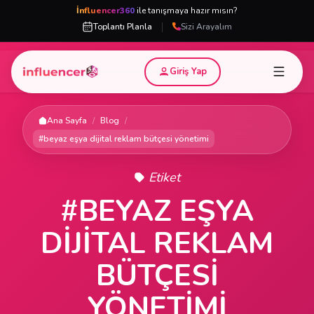
İnfluencer360
ile tanışmaya hazır mısın?
|
Toplantı Planla
Sizi Arayalım
Giriş Yap
Ana Sayfa
/
Blog
/
#beyaz eşya dijital reklam bütçesi yönetimi
Etiket
#BEYAZ EŞYA
DIJITAL REKLAM
BÜTÇESI
YÖNETIMI