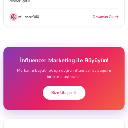
rehber içerik....
İnfluencer360
Devamını Oku
İnfluencer Marketing ile Büyüyün!
Markanızı büyütmek için doğru influencer stratejisini
birlikte oluşturalım.
Bize Ulaşın