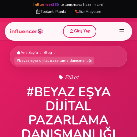
İnfluencer360
ile tanışmaya hazır mısın?
|
Toplantı Planla
Sizi Arayalım
Giriş Yap
Ana Sayfa
/
Blog
/
#beyaz eşya dijital pazarlama danışmanlığı
Etiket
#BEYAZ EŞYA
DIJITAL
PAZARLAMA
DANIŞMANLIĞI