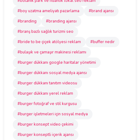
#botanik park ve fidanlık lokal seo reklam
#boy uzatma ameliyatı pazarlama
#brand ajansı
#branding
#branding ajansı
#branş bazlı sağlık turizmi seo
#bride to be çiçek atölyesi reklam
#buffer nedir
#bulaşık ve çamaşır makinesi reklamı
#burger dükkanı google haritalar yönetimi
#burger dükkanı sosyal medya ajansı
#burger dükkanı tanıtım videosu
#burger dükkanı yerel reklam
#burger fotoğraf ve stil kurgusu
#burger işletmeleri için sosyal medya
#burger konsept video çekimi
#burger konseptli içerik ajansı