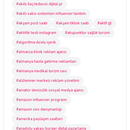
#akıllı ilaç tedavisi dijital pr
#akıllı saksı sistemleri influencer tanıtımı
#akşam post saati
#akşam tiktok saati
#aktif gt
#aktiflik testi instagram
#akupunktur sağlık turizmi
#algoritma dostu içerik
#almanca klinik reklam ajansı
#almanya hasta getirme reklamları
#almanya medikal turizm seo
#alzheimer merkezi reklam yönetimi
#amatör denizcilik sosyal medya ajansı
#amazon influencer programı
#amazon seo danışmanlığı
#amerika paylaşım saatleri
#anadolu yakası burger dijital pazarlama