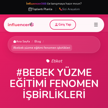
İnfluencer360
ile tanışmaya hazır mısın?
|
Toplantı Planla
Sizi Arayalım
Giriş Yap
Ana Sayfa
/
Blog
/
#bebek yüzme eğitimi fenomen işbirlikleri
Etiket
#BEBEK YÜZME
EĞITIMI FENOMEN
IŞBIRLIKLERI