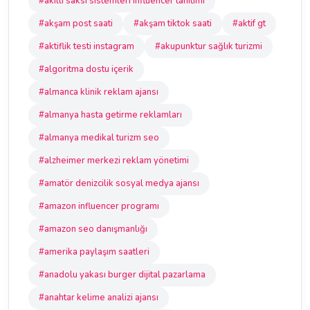
#akıllı saksı sistemleri influencer tanıtımı
#akşam post saati
#akşam tiktok saati
#aktif gt
#aktiflik testi instagram
#akupunktur sağlık turizmi
#algoritma dostu içerik
#almanca klinik reklam ajansı
#almanya hasta getirme reklamları
#almanya medikal turizm seo
#alzheimer merkezi reklam yönetimi
#amatör denizcilik sosyal medya ajansı
#amazon influencer programı
#amazon seo danışmanlığı
#amerika paylaşım saatleri
#anadolu yakası burger dijital pazarlama
#anahtar kelime analizi ajansı