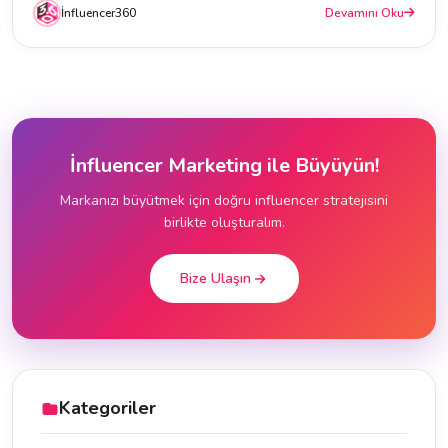
İnfluencer360
Devamını Oku
İnfluencer Marketing ile Büyüyün!
Markanızı büyütmek için doğru influencer stratejisini
birlikte oluşturalım.
Bize Ulaşın
Kategoriler