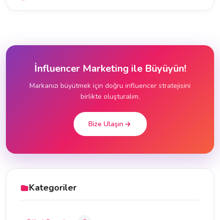
İnfluencer Marketing ile Büyüyün!
Markanızı büyütmek için doğru influencer stratejisini
birlikte oluşturalım.
Bize Ulaşın
Kategoriler