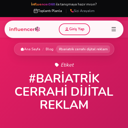
İnfluencer360
ile tanışmaya hazır mısın?
|
Toplantı Planla
Sizi Arayalım
Giriş Yap
Ana Sayfa
/
Blog
/
#bariatrik cerrahi dijital reklam
Etiket
#BARIATRIK
CERRAHI DIJITAL
REKLAM