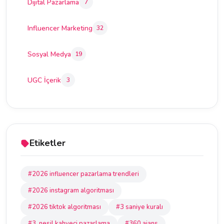
Dijital Pazarlama
7
Influencer Marketing
32
Sosyal Medya
19
UGC İçerik
3
Etiketler
#2026 influencer pazarlama trendleri
#2026 instagram algoritması
#2026 tiktok algoritması
#3 saniye kuralı
#3. nesil kahveci pazarlama
#360 ajans