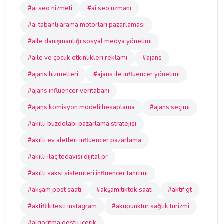
#ai seo hizmeti
#ai seo uzmanı
#ai tabanlı arama motorları pazarlaması
#aile danışmanlığı sosyal medya yönetimi
#aile ve çocuk etkinlikleri reklamı
#ajans
#ajans hizmetleri
#ajans ile influencer yönetimi
#ajans influencer veritabanı
#ajans komisyon modeli hesaplama
#ajans seçimi
#akıllı buzdolabı pazarlama stratejisi
#akıllı ev aletleri influencer pazarlama
#akıllı ilaç tedavisi dijital pr
#akıllı saksı sistemleri influencer tanıtımı
#akşam post saati
#akşam tiktok saati
#aktif gt
#aktiflik testi instagram
#akupunktur sağlık turizmi
#algoritma dostu içerik