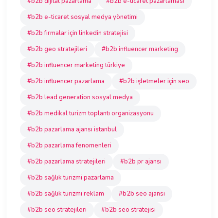
#b2b dijital pazarlama
#b2b e-ticaret pazarlaması
#b2b e-ticaret sosyal medya yönetimi
#b2b firmalar için linkedin stratejisi
#b2b geo stratejileri
#b2b influencer marketing
#b2b influencer marketing türkiye
#b2b influencer pazarlama
#b2b işletmeler için seo
#b2b lead generation sosyal medya
#b2b medikal turizm toplantı organizasyonu
#b2b pazarlama ajansı istanbul
#b2b pazarlama fenomenleri
#b2b pazarlama stratejileri
#b2b pr ajansı
#b2b sağlık turizmi pazarlama
#b2b sağlık turizmi reklam
#b2b seo ajansı
#b2b seo stratejileri
#b2b seo stratejisi