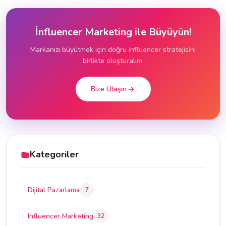
İnfluencer Marketing ile Büyüyün!
Markanızı büyütmek için doğru influencer stratejisini
birlikte oluşturalım.
Bize Ulaşın
Kategoriler
Dijital Pazarlama
7
Influencer Marketing
32