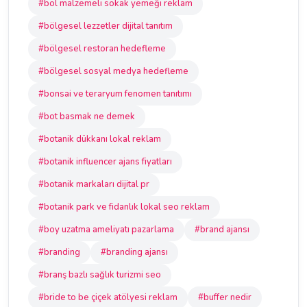
#bol malzemeli sokak yemeği reklam
#bölgesel lezzetler dijital tanıtım
#bölgesel restoran hedefleme
#bölgesel sosyal medya hedefleme
#bonsai ve teraryum fenomen tanıtımı
#bot basmak ne demek
#botanik dükkanı lokal reklam
#botanik influencer ajans fiyatları
#botanik markaları dijital pr
#botanik park ve fidanlık lokal seo reklam
#boy uzatma ameliyatı pazarlama
#brand ajansı
#branding
#branding ajansı
#branş bazlı sağlık turizmi seo
#bride to be çiçek atölyesi reklam
#buffer nedir