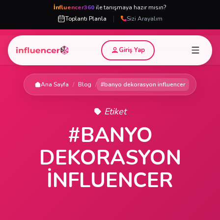
İnfluencer360
ile tanışmaya hazır mısın?
|
Toplantı Planla
Sizi Arayalım
Giriş Yap
Ana Sayfa
/
Blog
/
#banyo dekorasyon influencer
Etiket
#BANYO
DEKORASYON
INFLUENCER