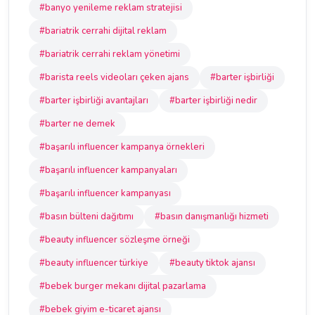
#banyo yenileme reklam stratejisi
#bariatrik cerrahi dijital reklam
#bariatrik cerrahi reklam yönetimi
#barista reels videoları çeken ajans
#barter işbirliği
#barter işbirliği avantajları
#barter işbirliği nedir
#barter ne demek
#başarılı influencer kampanya örnekleri
#başarılı influencer kampanyaları
#başarılı influencer kampanyası
#basın bülteni dağıtımı
#basın danışmanlığı hizmeti
#beauty influencer sözleşme örneği
#beauty influencer türkiye
#beauty tiktok ajansı
#bebek burger mekanı dijital pazarlama
#bebek giyim e-ticaret ajansı