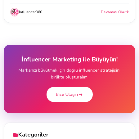
İnfluencer360
Devamını Oku
İnfluencer Marketing ile Büyüyün!
Markanızı büyütmek için doğru influencer stratejisini
birlikte oluşturalım.
Bize Ulaşın
Kategoriler