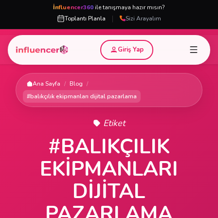
İnfluencer360
ile tanışmaya hazır mısın?
|
Toplantı Planla
Sizi Arayalım
Giriş Yap
Ana Sayfa
/
Blog
/
#balıkçılık ekipmanları dijital pazarlama
Etiket
#BALIKÇILIK
EKIPMANLARI
DIJITAL
PAZARLAMA