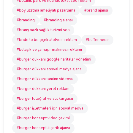
#botanik park ve fidanlık lokal seo reklam
#boy uzatma ameliyatı pazarlama
#brand ajansı
#branding
#branding ajansı
#branş bazlı sağlık turizmi seo
#bride to be çiçek atölyesi reklam
#buffer nedir
#bulaşık ve çamaşır makinesi reklamı
#burger dükkanı google haritalar yönetimi
#burger dükkanı sosyal medya ajansı
#burger dükkanı tanıtım videosu
#burger dükkanı yerel reklam
#burger fotoğraf ve stil kurgusu
#burger işletmeleri için sosyal medya
#burger konsept video çekimi
#burger konseptli içerik ajansı