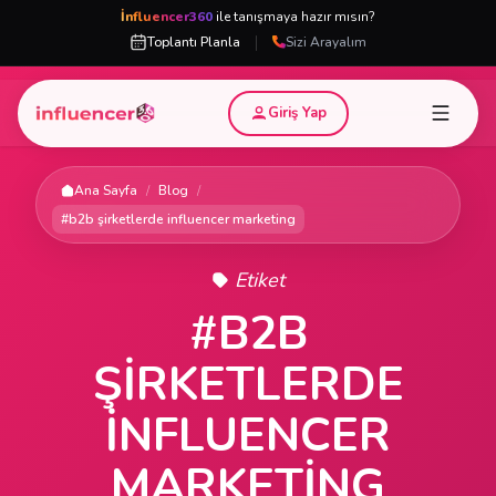
İnfluencer360
ile tanışmaya hazır mısın?
|
Toplantı Planla
Sizi Arayalım
Giriş Yap
Ana Sayfa
/
Blog
/
#b2b şirketlerde influencer marketing
Etiket
#B2B
ŞIRKETLERDE
INFLUENCER
MARKETING