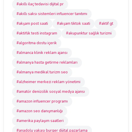
#akıllı ilaç tedavisi dijital pr
#akıllı saksı sistemleri influencer tanıtımı
#akşam post saati
#akşam tiktok saati
#aktif gt
#aktiflik testi instagram
#akupunktur sağlık turizmi
#algoritma dostu içerik
#almanca klinik reklam ajansı
#almanya hasta getirme reklamları
#almanya medikal turizm seo
#alzheimer merkezi reklam yönetimi
#amatör denizcilik sosyal medya ajansı
#amazon influencer programı
#amazon seo danışmanlığı
#amerika paylaşım saatleri
#anadolu yakası burger dijital pazarlama