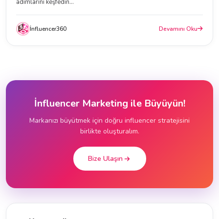
adımlarını keşfedin...
İnfluencer360
Devamını Oku
İnfluencer Marketing ile Büyüyün!
Markanızı büyütmek için doğru influencer stratejisini
birlikte oluşturalım.
Bize Ulaşın