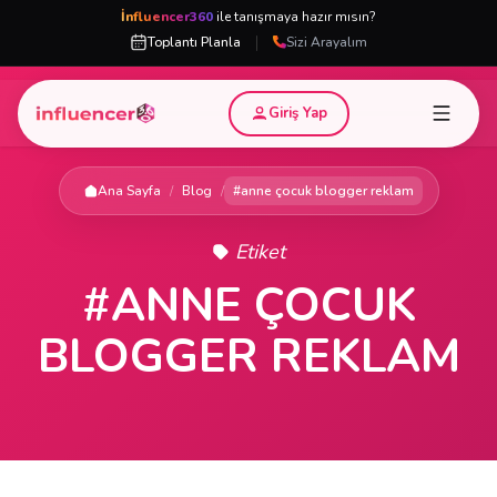
İnfluencer360
ile tanışmaya hazır mısın?
|
Toplantı Planla
Sizi Arayalım
Giriş Yap
Ana Sayfa
/
Blog
/
#anne çocuk blogger reklam
Etiket
#ANNE ÇOCUK
BLOGGER REKLAM