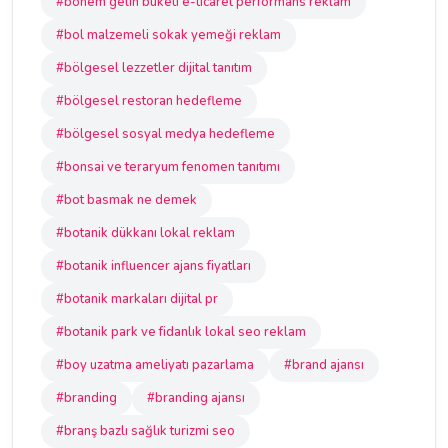
#bohem gelin buketi e-ticaret performans reklam
#bol malzemeli sokak yemeği reklam
#bölgesel lezzetler dijital tanıtım
#bölgesel restoran hedefleme
#bölgesel sosyal medya hedefleme
#bonsai ve teraryum fenomen tanıtımı
#bot basmak ne demek
#botanik dükkanı lokal reklam
#botanik influencer ajans fiyatları
#botanik markaları dijital pr
#botanik park ve fidanlık lokal seo reklam
#boy uzatma ameliyatı pazarlama
#brand ajansı
#branding
#branding ajansı
#branş bazlı sağlık turizmi seo