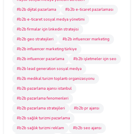
#b2b dijital pazarlama
#b2b e-ticaret pazarlaması
#b2b e-ticaret sosyal medya yönetimi
#b2b firmalar için linkedin stratejisi
#b2b geo stratejileri
#b2b influencer marketing
#b2b influencer marketing türkiye
#b2b influencer pazarlama
#b2b işletmeler için seo
#b2b lead generation sosyal medya
#b2b medikal turizm toplantı organizasyonu
#b2b pazarlama ajansı istanbul
#b2b pazarlama fenomenleri
#b2b pazarlama stratejileri
#b2b pr ajansı
#b2b sağlık turizmi pazarlama
#b2b sağlık turizmi reklam
#b2b seo ajansı