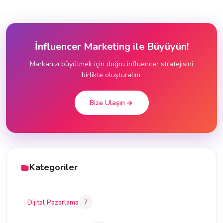
İnfluencer Marketing ile Büyüyün!
Markanızı büyütmek için doğru influencer stratejisini
birlikte oluşturalım.
Bize Ulaşın
Kategoriler
Dijital Pazarlama
7