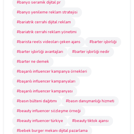
#banyo seramik dijital pr
#banyo yenileme reklam stratejisi
#bariatrik cerrahi dijital reklam
#bariatrik cerrahi reklam yönetimi
#barista reels videoları çeken ajans
#barter işbirliği
#barter işbirliği avantajları
#barter işbirliği nedir
#barter ne demek
#başarılı influencer kampanya örnekleri
#başarılı influencer kampanyaları
#başarılı influencer kampanyası
#basın bülteni dağıtımı
#basın danışmanlığı hizmeti
#beauty influencer sözleşme örneği
#beauty influencer türkiye
#beauty tiktok ajansı
#bebek burger mekanı dijital pazarlama