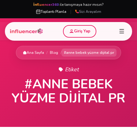
İnfluencer360
ile tanışmaya hazır mısın?
|
Toplantı Planla
Sizi Arayalım
Giriş Yap
Ana Sayfa
/
Blog
/
#anne bebek yüzme dijital pr
Etiket
#ANNE BEBEK
YÜZME DIJITAL PR