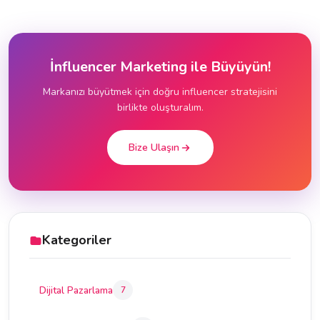
İnfluencer Marketing ile Büyüyün!
Markanızı büyütmek için doğru influencer stratejisini
birlikte oluşturalım.
Bize Ulaşın
Kategoriler
Dijital Pazarlama
7