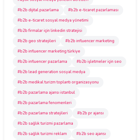
#b2b dijital pazarlama
#b2b e-ticaret pazarlaması
#b2b e-ticaret sosyal medya yönetimi
#b2b firmalar için linkedin stratejisi
#b2b geo stratejileri
#b2b influencer marketing
#b2b influencer marketing türkiye
#b2b influencer pazarlama
#b2b işletmeler için seo
#b2b lead generation sosyal medya
#b2b medikal turizm toplantı organizasyonu
#b2b pazarlama ajansı istanbul
#b2b pazarlama fenomenleri
#b2b pazarlama stratejileri
#b2b pr ajansı
#b2b sağlık turizmi pazarlama
#b2b sağlık turizmi reklam
#b2b seo ajansı