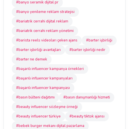
#banyo seramik dijital pr
#banyo yenileme reklam stratejisi
#bariatrik cerrahi dijital reklam
#bariatrik cerrahi reklam yönetimi
#barista reels videoları çeken ajans
#barter işbirliği
#barter işbirliği avantajları
#barter işbirliği nedir
#barter ne demek
#başarılı influencer kampanya örnekleri
#başarılı influencer kampanyaları
#başarılı influencer kampanyası
#basın bülteni dağıtımı
#basın danışmanlığı hizmeti
#beauty influencer sözleşme örneği
#beauty influencer türkiye
#beauty tiktok ajansı
#bebek burger mekanı dijital pazarlama