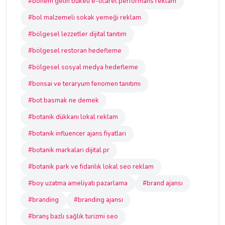
#bohem gelin buketi e-ticaret performans reklam
#bol malzemeli sokak yemeği reklam
#bölgesel lezzetler dijital tanıtım
#bölgesel restoran hedefleme
#bölgesel sosyal medya hedefleme
#bonsai ve teraryum fenomen tanıtımı
#bot basmak ne demek
#botanik dükkanı lokal reklam
#botanik influencer ajans fiyatları
#botanik markaları dijital pr
#botanik park ve fidanlık lokal seo reklam
#boy uzatma ameliyatı pazarlama
#brand ajansı
#branding
#branding ajansı
#branş bazlı sağlık turizmi seo